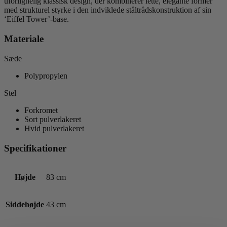
uforlignelig klassisk design, der kombinerer lette, elegante former
med strukturel styrke i den indviklede ståltrådskonstruktion af sin
‘Eiffel Tower’-base.
Materiale
Sæde
Polypropylen
Stel
Forkromet
Sort pulverlakeret
Hvid pulverlakeret
Specifikationer
Højde
83 cm
Siddehøjde
43 cm