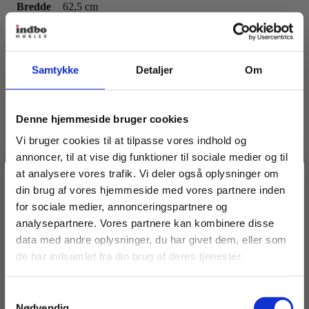
Bredde
62,5 cm
Dybde
60 cm
Samtykke
Detaljer
Om
Anbefalinger til dig
Denne hjemmeside bruger cookies
Vi bruger cookies til at tilpasse vores indhold og
annoncer, til at vise dig funktioner til sociale medier og til
at analysere vores trafik. Vi deler også oplysninger om
Spar 20% på dit første køb
din brug af vores hjemmeside med vores partnere inden
for sociale medier, annonceringspartnere og
analysepartnere. Vores partnere kan kombinere disse
Bliv medlem af Indbo Møblers kundeklub!
data med andre oplysninger, du har givet dem, eller som
Få
20% rabat på dit første køb
og modtag vores
de har indsamlet fra din brug af deres tjenester.
nyhedsbrev med tilbud, nyheder, inspiration og
invitationer til eksklusive events.
Samtykkevalg
Læs betingelser
her
.
Nødvendig