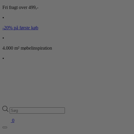
Fri fragt over 499,-
•
-20% på første køb
•
4.000 m² møbelinspiration
•
Products
search
0