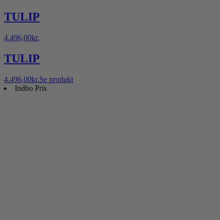
TULIP
4.496,00
kr.
TULIP
4.496,00
kr.
Se produkt
Indbo Pris