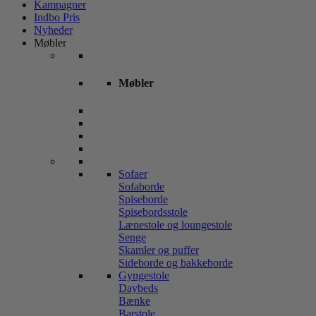
Kampagner
Indbo Pris
Nyheder
Møbler
Møbler
Sofaer
Sofaborde
Spiseborde
Spisebordsstole
Lænestole og loungestole
Senge
Skamler og puffer
Sideborde og bakkeborde
Gyngestole
Daybeds
Bænke
Barstole