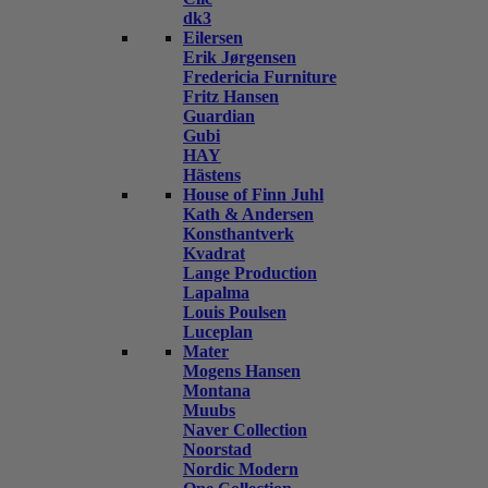
dk3
Eilersen
Erik Jørgensen
Fredericia Furniture
Fritz Hansen
Guardian
Gubi
HAY
Hästens
House of Finn Juhl
Kath & Andersen
Konsthantverk
Kvadrat
Lange Production
Lapalma
Louis Poulsen
Luceplan
Mater
Mogens Hansen
Montana
Muubs
Naver Collection
Noorstad
Nordic Modern