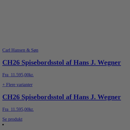
Carl Hansen & Søn
CH26 Spisebordsstol af Hans J. Wegner
Fra
11.595,00
kr.
+ Flere varianter
CH26 Spisebordsstol af Hans J. Wegner
Fra
11.595,00
kr.
Dette
Se produkt
vare
har