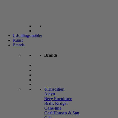
Udstillingsmøbler
Kunst
Brands
Brands
&Tradition
Aiayu
Berg Furniture
Brdr. Krüger
Cane-line
Carl Hansen & Søn
Clic