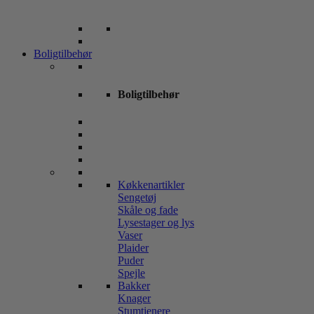
Boligtilbehør
Boligtilbehør
Køkkenartikler
Sengetøj
Skåle og fade
Lysestager og lys
Vaser
Plaider
Puder
Spejle
Bakker
Knager
Stumtjenere