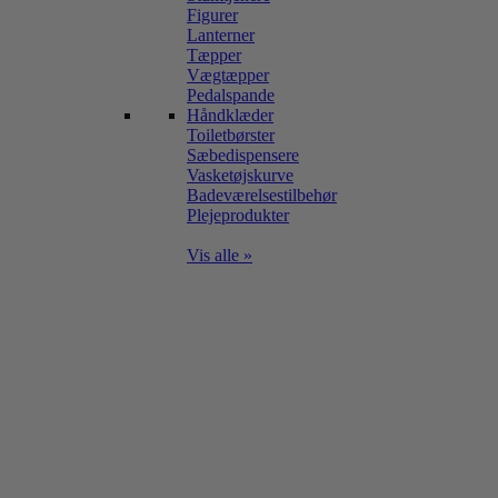
Figurer
Lanterner
Tæpper
Vægtæpper
Pedalspande
Håndklæder
Toiletbørster
Sæbedispensere
Vasketøjskurve
Badeværelsestilbehør
Plejeprodukter
Vis alle »