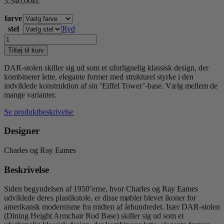
3.540,00
kr.
farve
stel
Ryd
Eames
Plastic
Tilføj til kurv
Armchair
DAR
DAR-stolen skiller sig ud som et uforlignelig klassisk design, der
antal
kombinerer lette, elegante former med strukturel styrke i den
indviklede konstruktion af sin ‘Eiffel Tower’-base. Vælg mellem de
mange varianter.
Se produktbeskrivelse
Designer
Charles og Ray Eames
Beskrivelse
Siden begyndelsen af 1950’erne, hvor Charles og Ray Eames
udviklede deres plastikstole, er disse møbler blevet ikoner for
amerikansk modernisme fra midten af århundredet. Især DAR-stolen
(Dining Height Armchair Rod Base) skiller sig ud som et