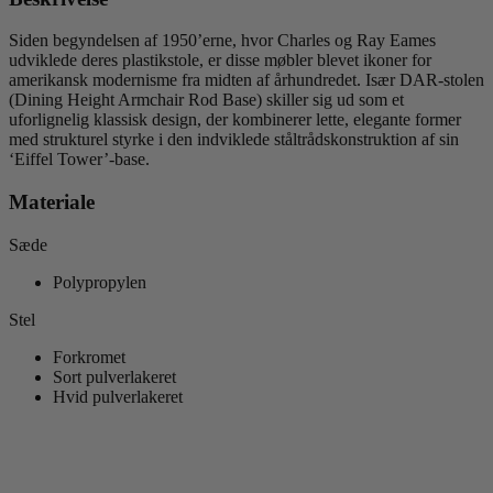
Siden begyndelsen af 1950’erne, hvor Charles og Ray Eames
udviklede deres plastikstole, er disse møbler blevet ikoner for
amerikansk modernisme fra midten af århundredet. Især DAR-stolen
(Dining Height Armchair Rod Base) skiller sig ud som et
uforlignelig klassisk design, der kombinerer lette, elegante former
med strukturel styrke i den indviklede ståltrådskonstruktion af sin
‘Eiffel Tower’-base.
Materiale
Sæde
Polypropylen
Stel
Forkromet
Sort pulverlakeret
Hvid pulverlakeret