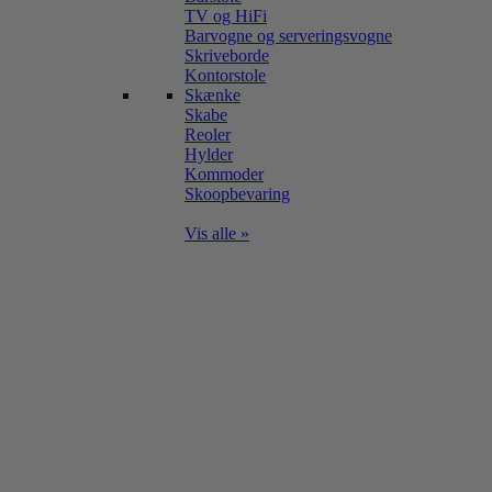
TV og HiFi
Barvogne og serveringsvogne
Skriveborde
Kontorstole
Skænke
Skabe
Reoler
Hylder
Kommoder
Skoopbevaring
Vis alle »