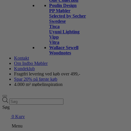
One Collection
Poulin Design
PP Møbler
Selected by Secher
Swedese
Tisca
Uyuni Lighting
Vipp
Vitra
Wallace Sewell
Woodnotes
Kontakt
Om Indbo Møbler
Kundeklub
Fragtfri levering ved køb over 499,-
Spar 20% på første køb
4.000 m² møbelinspiration
Products
search
Søg
0
Kurv
Menu