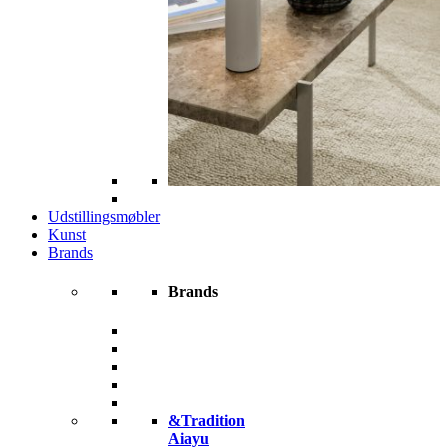
Udstillingsmøbler
Kunst
Brands
Brands
&Tradition
Aiayu