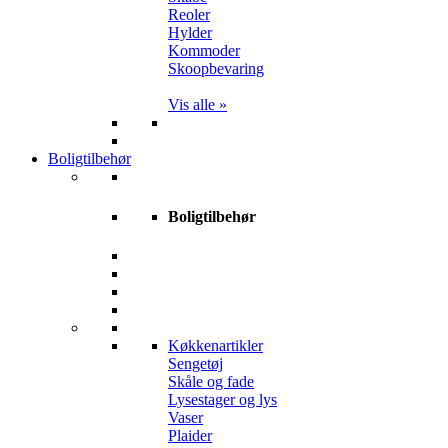
Reoler
Hylder
Kommoder
Skoopbevaring
Vis alle »
Boligtilbehør
Boligtilbehør
Køkkenartikler
Sengetøj
Skåle og fade
Lysestager og lys
Vaser
Plaider