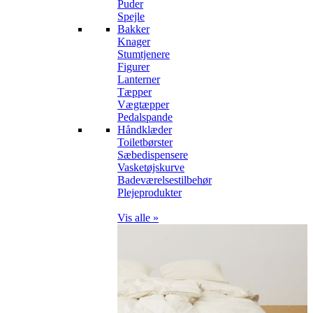
Puder
Spejle
Bakker
Knager
Stumtjenere
Figurer
Lanterner
Tæpper
Vægtæpper
Pedalspande
Håndklæder
Toiletbørster
Sæbedispensere
Vasketøjskurve
Badeværelsestilbehør
Plejeprodukter
Vis alle »