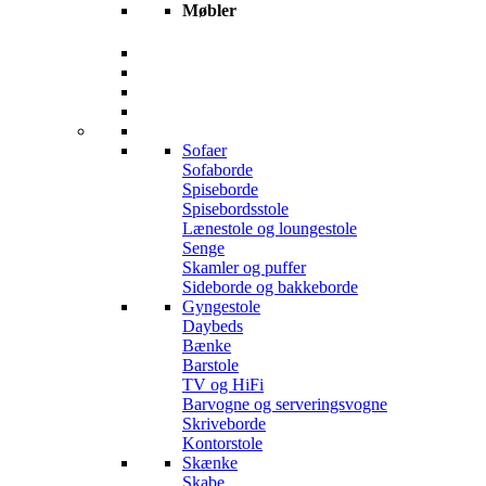
Møbler
Sofaer
Sofaborde
Spiseborde
Spisebordsstole
Lænestole og loungestole
Senge
Skamler og puffer
Sideborde og bakkeborde
Gyngestole
Daybeds
Bænke
Barstole
TV og HiFi
Barvogne og serveringsvogne
Skriveborde
Kontorstole
Skænke
Skabe