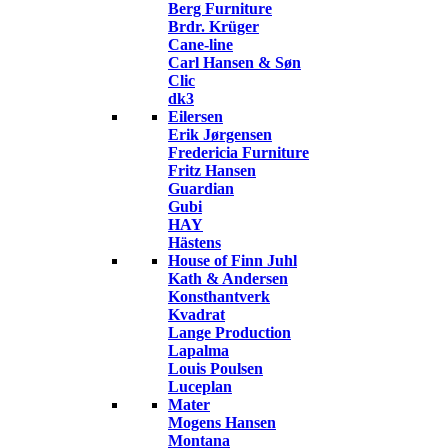
Berg Furniture
Brdr. Krüger
Cane-line
Carl Hansen & Søn
Clic
dk3
Eilersen
Erik Jørgensen
Fredericia Furniture
Fritz Hansen
Guardian
Gubi
HAY
Hästens
House of Finn Juhl
Kath & Andersen
Konsthantverk
Kvadrat
Lange Production
Lapalma
Louis Poulsen
Luceplan
Mater
Mogens Hansen
Montana