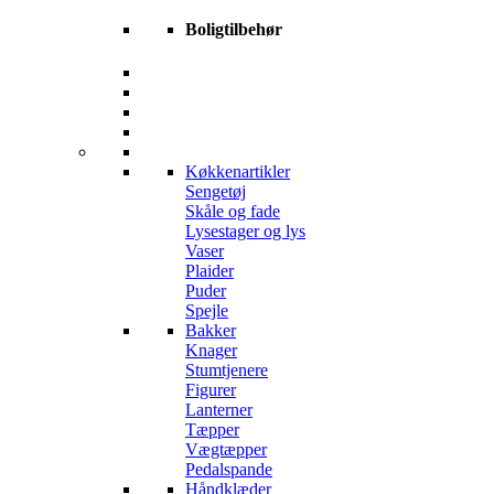
Boligtilbehør
Køkkenartikler
Sengetøj
Skåle og fade
Lysestager og lys
Vaser
Plaider
Puder
Spejle
Bakker
Knager
Stumtjenere
Figurer
Lanterner
Tæpper
Vægtæpper
Pedalspande
Håndklæder