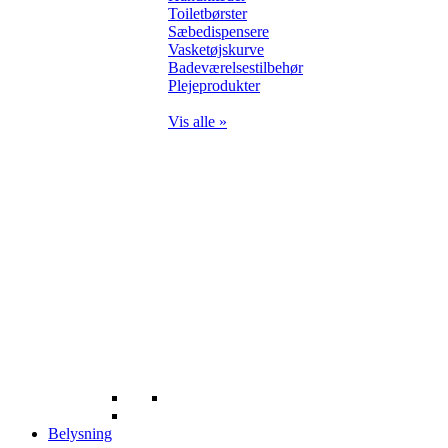
Toiletbørster
Sæbedispensere
Vasketøjskurve
Badeværelsestilbehør
Plejeprodukter
Vis alle »
Belysning