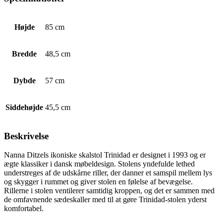
Højde
85 cm
Bredde
48,5 cm
Dybde
57 cm
Siddehøjde
45,5 cm
Beskrivelse
Nanna Ditzels ikoniske skalstol Trinidad er designet i 1993 og er
ægte klassiker i dansk møbeldesign. Stolens yndefulde lethed
understreges af de udskårne riller, der danner et samspil mellem lys
og skygger i rummet og giver stolen en følelse af bevægelse.
Rillerne i stolen ventilerer samtidig kroppen, og det er sammen med
de omfavnende sædeskaller med til at gøre Trinidad-stolen yderst
komfortabel.