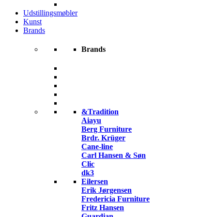
Udstillingsmøbler
Kunst
Brands
Brands
&Tradition
Aiayu
Berg Furniture
Brdr. Krüger
Cane-line
Carl Hansen & Søn
Clic
dk3
Eilersen
Erik Jørgensen
Fredericia Furniture
Fritz Hansen
Guardian