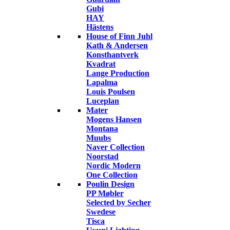
Gubi
HAY
Hästens
House of Finn Juhl
Kath & Andersen
Konsthantverk
Kvadrat
Lange Production
Lapalma
Louis Poulsen
Luceplan
Mater
Mogens Hansen
Montana
Muubs
Naver Collection
Noorstad
Nordic Modern
One Collection
Poulin Design
PP Møbler
Selected by Secher
Swedese
Tisca