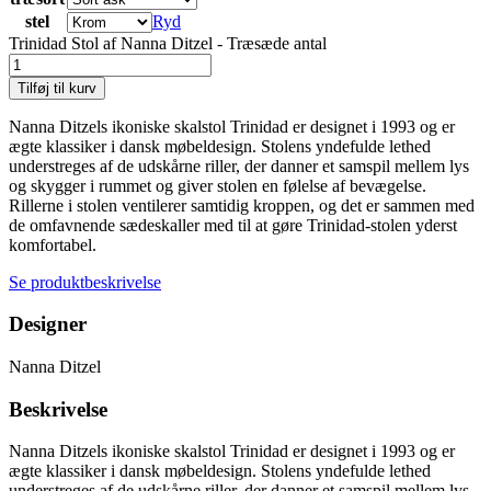
stel
Ryd
Trinidad Stol af Nanna Ditzel - Træsæde antal
Tilføj til kurv
Nanna Ditzels ikoniske skalstol Trinidad er designet i 1993 og er
ægte klassiker i dansk møbeldesign. Stolens yndefulde lethed
understreges af de udskårne riller, der danner et samspil mellem lys
og skygger i rummet og giver stolen en følelse af bevægelse.
Rillerne i stolen ventilerer samtidig kroppen, og det er sammen med
de omfavnende sædeskaller med til at gøre Trinidad-stolen yderst
komfortabel.
Se produktbeskrivelse
Designer
Nanna Ditzel
Beskrivelse
Nanna Ditzels ikoniske skalstol Trinidad er designet i 1993 og er
ægte klassiker i dansk møbeldesign. Stolens yndefulde lethed
understreges af de udskårne riller, der danner et samspil mellem lys