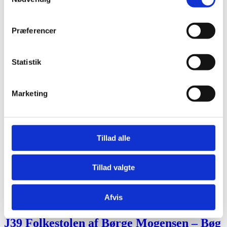
Præferencer
Statistik
Marketing
Tillad alle
Tillad valgte
Afvis
Fredericia Furniture
J39 Folkestolen af Børge Mogensen – Bøg