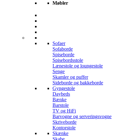
Møbler
Sofaer
Sofaborde
Spiseborde
Spisebordsstole
Lænestole og loungestole
Senge
Skamler og puffer
Sideborde og bakkeborde
Gyngestole
Daybeds
Bænke
Barstole
TV og HiFi
Barvogne og serveringsvogne
Skriveborde
Kontorstole
Skænke
Skabe