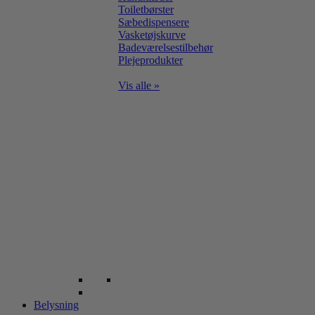
Toiletbørster
Sæbedispensere
Vasketøjskurve
Badeværelsestilbehør
Plejeprodukter
Vis alle »
Belysning