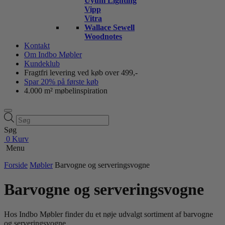
Uyuni Lighting
Vipp
Vitra
Wallace Sewell
Woodnotes
Kontakt
Om Indbo Møbler
Kundeklub
Fragtfri levering ved køb over 499,-
Spar 20% på første køb
4.000 m² møbelinspiration
Products
search
Søg
0
Kurv
Menu
Forside
Møbler
Barvogne og serveringsvogne
Barvogne og serveringsvogne
Hos Indbo Møbler finder du et nøje udvalgt sortiment af barvogne
og serveringsvogne.