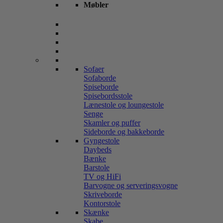
Møbler
Sofaer
Sofaborde
Spiseborde
Spisebordsstole
Lænestole og loungestole
Senge
Skamler og puffer
Sideborde og bakkeborde
Gyngestole
Daybeds
Bænke
Barstole
TV og HiFi
Barvogne og serveringsvogne
Skriveborde
Kontorstole
Skænke
Skabe