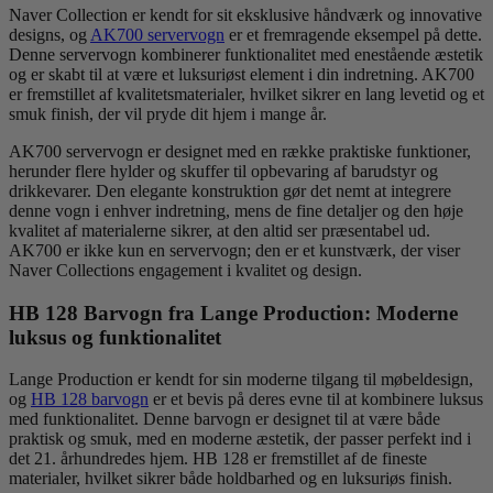
Naver Collection er kendt for sit eksklusive håndværk og innovative
designs, og
AK700 servervogn
er et fremragende eksempel på dette.
Denne servervogn kombinerer funktionalitet med enestående æstetik
og er skabt til at være et luksuriøst element i din indretning. AK700
er fremstillet af kvalitetsmaterialer, hvilket sikrer en lang levetid og et
smuk finish, der vil pryde dit hjem i mange år.
AK700 servervogn er designet med en række praktiske funktioner,
herunder flere hylder og skuffer til opbevaring af barudstyr og
drikkevarer. Den elegante konstruktion gør det nemt at integrere
denne vogn i enhver indretning, mens de fine detaljer og den høje
kvalitet af materialerne sikrer, at den altid ser præsentabel ud.
AK700 er ikke kun en servervogn; den er et kunstværk, der viser
Naver Collections engagement i kvalitet og design.
HB 128 Barvogn fra Lange Production: Moderne
luksus og funktionalitet
Lange Production er kendt for sin moderne tilgang til møbeldesign,
og
HB 128 barvogn
er et bevis på deres evne til at kombinere luksus
med funktionalitet. Denne barvogn er designet til at være både
praktisk og smuk, med en moderne æstetik, der passer perfekt ind i
det 21. århundredes hjem. HB 128 er fremstillet af de fineste
materialer, hvilket sikrer både holdbarhed og en luksuriøs finish.