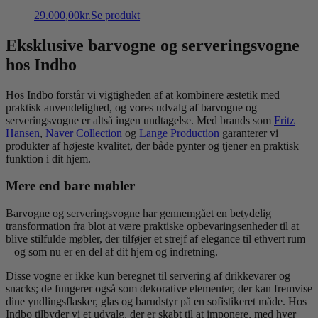
29.000,00
kr.
Se produkt
Eksklusive barvogne og serveringsvogne
hos Indbo
Hos Indbo forstår vi vigtigheden af at kombinere æstetik med
praktisk anvendelighed, og vores udvalg af barvogne og
serveringsvogne er altså ingen undtagelse. Med brands som
Fritz
Hansen
,
Naver Collection
og
Lange Production
garanterer vi
produkter af højeste kvalitet, der både pynter og tjener en praktisk
funktion i dit hjem.
Mere end bare møbler
Barvogne og serveringsvogne har gennemgået en betydelig
transformation fra blot at være praktiske opbevaringsenheder til at
blive stilfulde møbler, der tilføjer et strejf af elegance til ethvert rum
– og som nu er en del af dit hjem og indretning.
Disse vogne er ikke kun beregnet til servering af drikkevarer og
snacks; de fungerer også som dekorative elementer, der kan fremvise
dine yndlingsflasker, glas og barudstyr på en sofistikeret måde. Hos
Indbo tilbyder vi et udvalg, der er skabt til at imponere, med hver