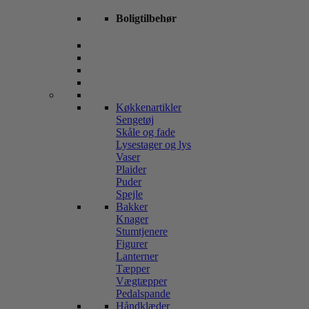
Boligtilbehør
Køkkenartikler
Sengetøj
Skåle og fade
Lysestager og lys
Vaser
Plaider
Puder
Spejle
Bakker
Knager
Stumtjenere
Figurer
Lanterner
Tæpper
Vægtæpper
Pedalspande
Håndklæder