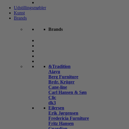
Udstillingsmøbler
Kunst
Brands
Brands
&Tradition
Aiayu
Berg Furniture
Brdr. Krüger
Cane-line
Carl Hansen & Søn
Clic
dk3
Eilersen
Erik Jørgensen
Fredericia Furniture
Fritz Hansen
Guardian