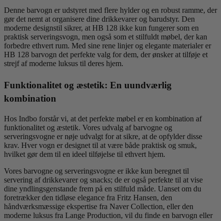
Denne barvogn er udstyret med flere hylder og en robust ramme, der
gør det nemt at organisere dine drikkevarer og barudstyr. Den
moderne designstil sikrer, at HB 128 ikke kun fungerer som en
praktisk serveringsvogn, men også som et stilfuldt møbel, der kan
forbedre ethvert rum. Med sine rene linjer og elegante materialer er
HB 128 barvogn det perfekte valg for dem, der ønsker at tilføje et
strejf af moderne luksus til deres hjem.
Funktionalitet og æstetik: En uundværlig
kombination
Hos Indbo forstår vi, at det perfekte møbel er en kombination af
funktionalitet og æstetik. Vores udvalg af barvogne og
serveringsvogne er nøje udvalgt for at sikre, at de opfylder disse
krav. Hver vogn er designet til at være både praktisk og smuk,
hvilket gør dem til en ideel tilføjelse til ethvert hjem.
Vores barvogne og serveringsvogne er ikke kun beregnet til
servering af drikkevarer og snacks; de er også perfekte til at vise
dine yndlingsgenstande frem på en stilfuld måde. Uanset om du
foretrækker den tidløse elegance fra Fritz Hansen, den
håndværksmæssige ekspertise fra Naver Collection, eller den
moderne luksus fra Lange Production, vil du finde en barvogn eller