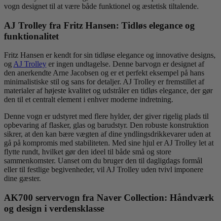
vogn designet til at være både funktionel og æstetisk tiltalende.
AJ Trolley fra Fritz Hansen: Tidløs elegance og
funktionalitet
Fritz Hansen er kendt for sin tidløse elegance og innovative designs,
og
AJ Trolley
er ingen undtagelse. Denne barvogn er designet af
den anerkendte Arne Jacobsen og er et perfekt eksempel på hans
minimalistiske stil og sans for detaljer. AJ Trolley er fremstillet af
materialer af højeste kvalitet og udstråler en tidløs elegance, der gør
den til et centralt element i enhver moderne indretning.
Denne vogn er udstyret med flere hylder, der giver rigelig plads til
opbevaring af flasker, glas og barudstyr. Den robuste konstruktion
sikrer, at den kan bære vægten af dine yndlingsdrikkevarer uden at
gå på kompromis med stabiliteten. Med sine hjul er AJ Trolley let at
flytte rundt, hvilket gør den ideel til både små og store
sammenkomster. Uanset om du bruger den til dagligdags formål
eller til festlige begivenheder, vil AJ Trolley uden tvivl imponere
dine gæster.
AK700 servervogn fra Naver Collection: Håndværk
og design i verdensklasse