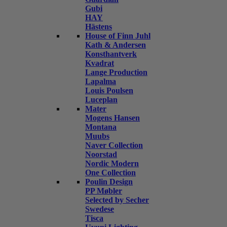
Gubi
HAY
Hästens
House of Finn Juhl
Kath & Andersen
Konsthantverk
Kvadrat
Lange Production
Lapalma
Louis Poulsen
Luceplan
Mater
Mogens Hansen
Montana
Muubs
Naver Collection
Noorstad
Nordic Modern
One Collection
Poulin Design
PP Møbler
Selected by Secher
Swedese
Tisca