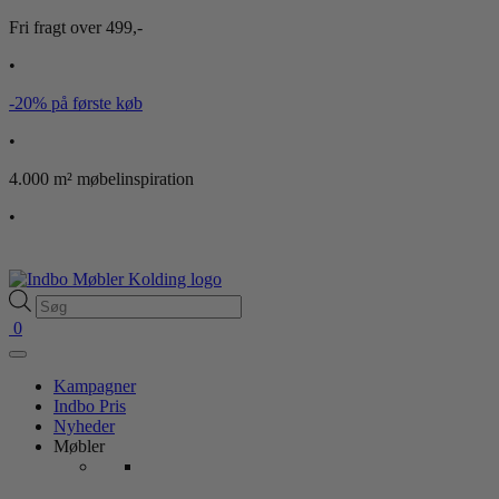
Fri fragt over 499,-
•
-20% på første køb
•
4.000 m² møbelinspiration
•
Products
search
0
Kampagner
Indbo Pris
Nyheder
Møbler