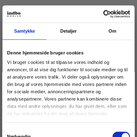
Samtykke
Detaljer
Om
Denne hjemmeside bruger cookies
Vi bruger cookies til at tilpasse vores indhold og
annoncer, til at vise dig funktioner til sociale medier og til
at analysere vores trafik. Vi deler også oplysninger om
Spar 20% på dit første køb
din brug af vores hjemmeside med vores partnere inden
for sociale medier, annonceringspartnere og
analysepartnere. Vores partnere kan kombinere disse
Bliv medlem af Indbo Møblers kundeklub!
data med andre oplysninger, du har givet dem, eller som
Få
20% rabat på dit første køb
og modtag vores
de har indsamlet fra din brug af deres tjenester.
nyhedsbrev med tilbud, nyheder, inspiration og
invitationer til eksklusive events.
Samtykkevalg
Læs betingelser
her
.
Nødvendig