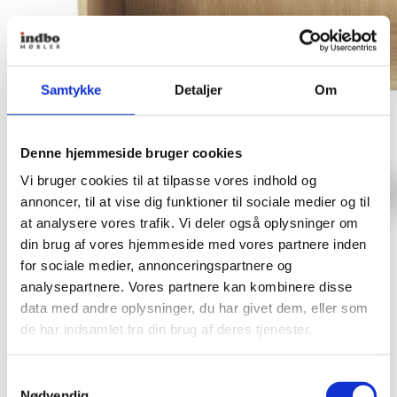
Samtykke
Detaljer
Om
Denne hjemmeside bruger cookies
Vi bruger cookies til at tilpasse vores indhold og
annoncer, til at vise dig funktioner til sociale medier og til
at analysere vores trafik. Vi deler også oplysninger om
din brug af vores hjemmeside med vores partnere inden
for sociale medier, annonceringspartnere og
analysepartnere. Vores partnere kan kombinere disse
data med andre oplysninger, du har givet dem, eller som
de har indsamlet fra din brug af deres tjenester.
Carl Hansen & Søn
Samtykkevalg
FK63 Reol 56x112x26.5
Nødvendig