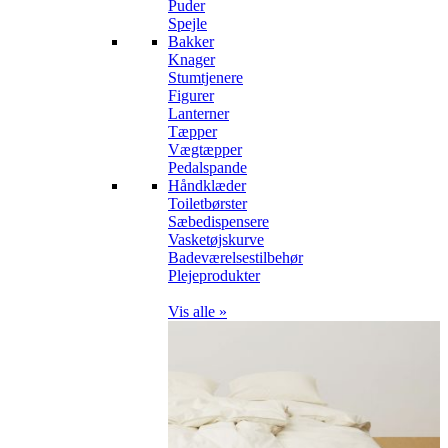
Puder
Spejle
Bakker
Knager
Stumtjenere
Figurer
Lanterner
Tæpper
Vægtæpper
Pedalspande
Håndklæder
Toiletbørster
Sæbedispensere
Vasketøjskurve
Badeværelsestilbehør
Plejeprodukter
Vis alle »