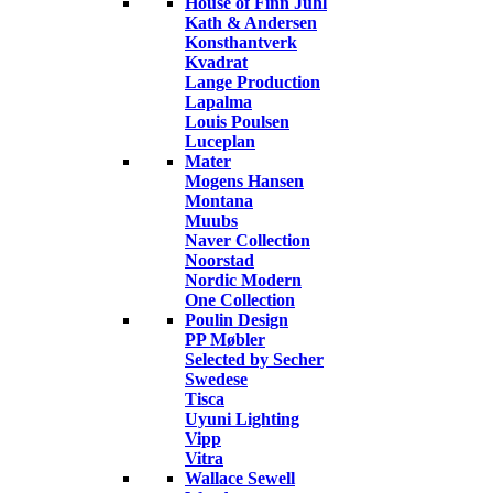
House of Finn Juhl
Kath & Andersen
Konsthantverk
Kvadrat
Lange Production
Lapalma
Louis Poulsen
Luceplan
Mater
Mogens Hansen
Montana
Muubs
Naver Collection
Noorstad
Nordic Modern
One Collection
Poulin Design
PP Møbler
Selected by Secher
Swedese
Tisca
Uyuni Lighting
Vipp
Vitra
Wallace Sewell