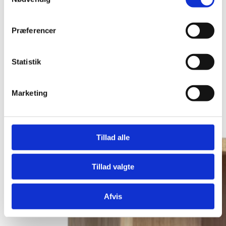
Fra
10.995,00
kr.
Præferencer
+ Flere varianter
FK63 Reol 56x112x26.5
Statistik
Fra
10.995,00
kr.
Marketing
Se produkt
Dette vare har flere varianter. Mulighederne kan
vælges på varesiden
Tillad alle
Tillad valgte
Afvis