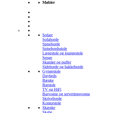
Møbler
Sofaer
Sofaborde
Spiseborde
Spisebordsstole
Lænestole og loungestole
Senge
Skamler og puffer
Sideborde og bakkeborde
Gyngestole
Daybeds
Bænke
Barstole
TV og HiFi
Barvogne og serveringsvogne
Skriveborde
Kontorstole
Skænke
Skabe