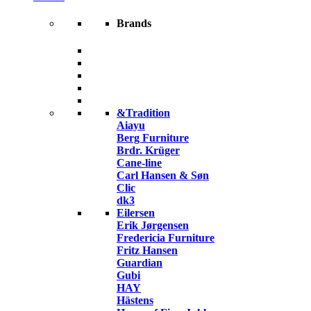
Brands
&Tradition
Aiayu
Berg Furniture
Brdr. Krüger
Cane-line
Carl Hansen & Søn
Clic
dk3
Eilersen
Erik Jørgensen
Fredericia Furniture
Fritz Hansen
Guardian
Gubi
HAY
Hästens