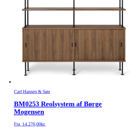
Carl Hansen & Søn
BM0253 Reolsystem af Børge
Mogensen
Fra
14.270,00
kr.