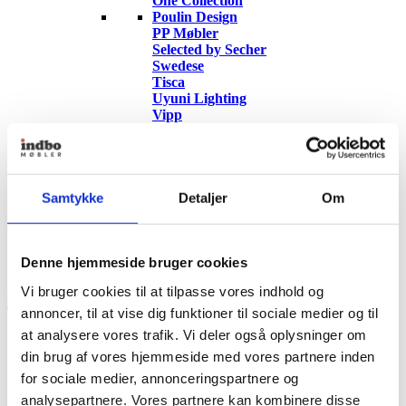
One Collection
Poulin Design
PP Møbler
Selected by Secher
Swedese
Tisca
Uyuni Lighting
Vipp
Vitra
Wallace Sewell
Woodnotes
Kontakt
Om Indbo Møbler
Samtykke
Detaljer
Om
Kundeklub
Fragtfri levering ved køb over 499,-
Spar 20% på første køb
4.000 m² møbelinspiration
Denne hjemmeside bruger cookies
Vi bruger cookies til at tilpasse vores indhold og
annoncer, til at vise dig funktioner til sociale medier og til
Products search
Søg
at analysere vores trafik. Vi deler også oplysninger om
din brug af vores hjemmeside med vores partnere inden
0
Kurv
for sociale medier, annonceringspartnere og
Menu
analysepartnere. Vores partnere kan kombinere disse