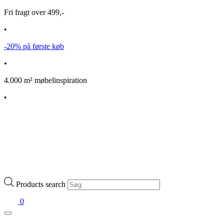
Fri fragt over 499,-
•
-20% på første køb
•
4.000 m² møbelinspiration
•
Products search
0