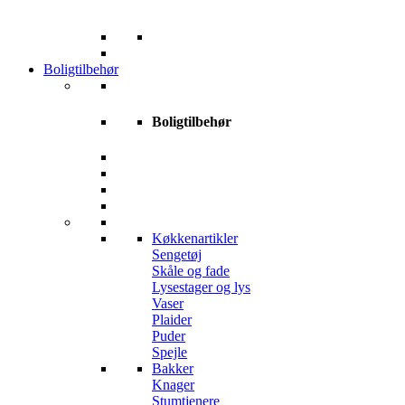
Boligtilbehør
Boligtilbehør
Køkkenartikler
Sengetøj
Skåle og fade
Lysestager og lys
Vaser
Plaider
Puder
Spejle
Bakker
Knager
Stumtjenere