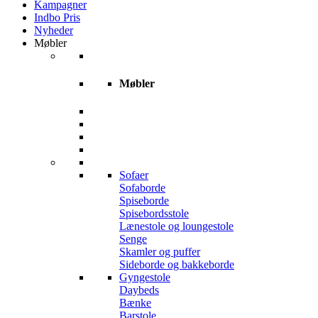
Kampagner
Indbo Pris
Nyheder
Møbler
Møbler
Sofaer
Sofaborde
Spiseborde
Spisebordsstole
Lænestole og loungestole
Senge
Skamler og puffer
Sideborde og bakkeborde
Gyngestole
Daybeds
Bænke
Barstole