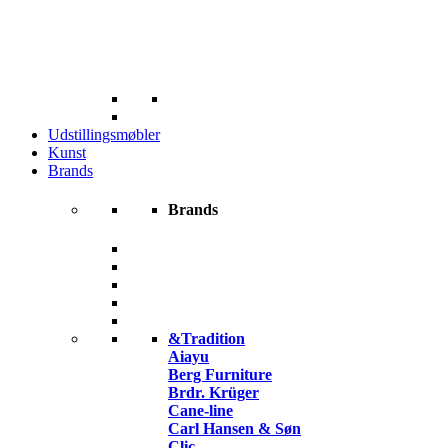
Udstillingsmøbler
Kunst
Brands
Brands
&Tradition
Aiayu
Berg Furniture
Brdr. Krüger
Cane-line
Carl Hansen & Søn
Clic