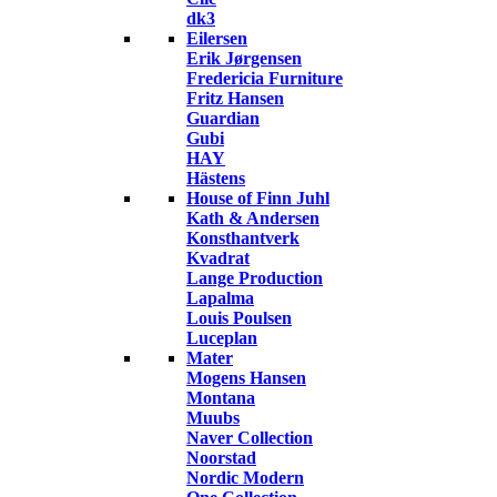
dk3
Eilersen
Erik Jørgensen
Fredericia Furniture
Fritz Hansen
Guardian
Gubi
HAY
Hästens
House of Finn Juhl
Kath & Andersen
Konsthantverk
Kvadrat
Lange Production
Lapalma
Louis Poulsen
Luceplan
Mater
Mogens Hansen
Montana
Muubs
Naver Collection
Noorstad
Nordic Modern