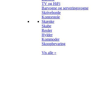
TV og HiFi
Barvogne og serveringsvogne
Skriveborde
Kontorstole
Skænke
Skabe
Reoler
Hylder
Kommoder
Skoopbevaring
Vis alle »