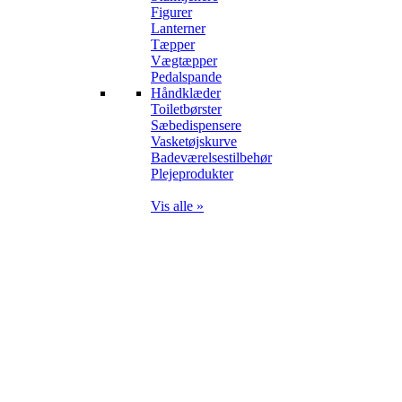
Figurer
Lanterner
Tæpper
Vægtæpper
Pedalspande
Håndklæder
Toiletbørster
Sæbedispensere
Vasketøjskurve
Badeværelsestilbehør
Plejeprodukter
Vis alle »