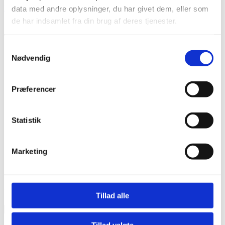
Forside
Cane-line Sticks Loungemøbler
data med andre oplysninger, du har givet dem, eller som
de har indsamlet fra din brug af deres tjenester.
Åben filter
Samtykkevalg
Nødvendig
Kategorier
Havemøbler
(2)
Præferencer
Statistik
Brands
Marketing
Cane-line
(2)
Viser 2 resultater
Tillad alle
Tillad valgte