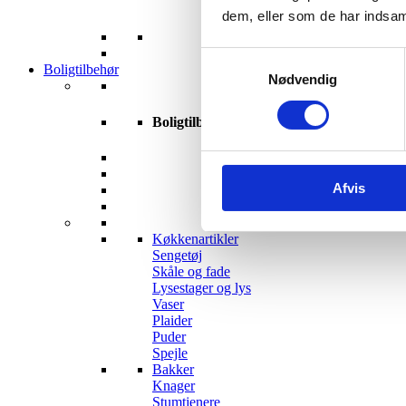
dem, eller som de har indsaml
Samtykkevalg
Boligtilbehør
Nødvendig
Boligtilbehør
Afvis
Køkkenartikler
Sengetøj
Skåle og fade
Lysestager og lys
Vaser
Plaider
Puder
Spejle
Bakker
Knager
Stumtjenere