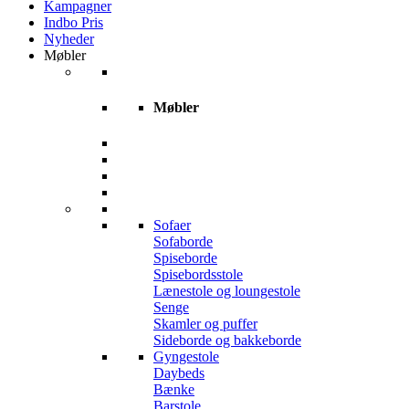
Kampagner
Indbo Pris
Nyheder
Møbler
Møbler
Sofaer
Sofaborde
Spiseborde
Spisebordsstole
Lænestole og loungestole
Senge
Skamler og puffer
Sideborde og bakkeborde
Gyngestole
Daybeds
Bænke
Barstole