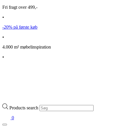
Fri fragt over 499,-
•
-20% på første køb
•
4.000 m² møbelinspiration
•
Products search
0