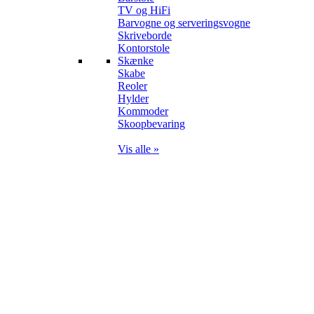
TV og HiFi
Barvogne og serveringsvogne
Skriveborde
Kontorstole
Skænke
Skabe
Reoler
Hylder
Kommoder
Skoopbevaring
Vis alle »