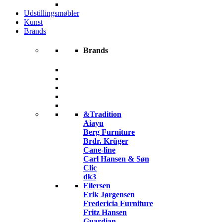
Udstillingsmøbler
Kunst
Brands
Brands
&Tradition
Aiayu
Berg Furniture
Brdr. Krüger
Cane-line
Carl Hansen & Søn
Clic
dk3
Eilersen
Erik Jørgensen
Fredericia Furniture
Fritz Hansen
Guardian