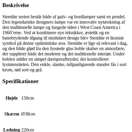
Beskrivelse
Stemlite serien består både af gulv- og bordlamper samt en pendel.
Den legendariske designers lampe var en innovativ nytænkning af
den traditionelle lampe og fangede tiden i West Coast America i
1960’erne. Ved at kombinere nye teknikker, æstetik og en
banebrydende tilgang til modulært design blev Stemlite et ikonisk
symbol på denne optimistiske æra. Stemlite er lige så relevant i dag,
og den blide glød fra den frostede glas boble skaber en atmosfære,
der supplerer både det moderne og det traditionelle interiør. Under
boblen sidder en simpel dæmperafbryder, der kontrollerer
lysintensiteten. Den enkle, slanke, tulipanlignende stander fås i sort
krom, rød sort og grå.
Specifikationer
Højde
150cm
Skærm
Ø38cm
Ledning
220cm