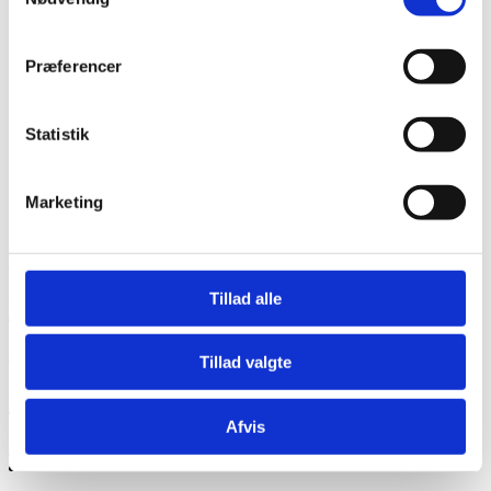
Præferencer
Statistik
Marketing
Louis Poulsen
Tillad alle
PH 4½-3½ Gulvlampe
29.000,00
kr.
Tillad valgte
PH 4½-3½ Gulvlampe
Afvis
29.000,00
kr.
Se produkt