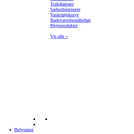
Toiletbørster
Sæbedispensere
Vasketøjskurve
Badeværelsestilbehør
Plejeprodukter
Vis alle »
Belysning