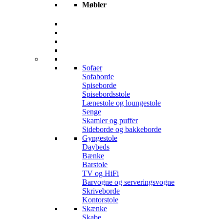
Møbler
Sofaer
Sofaborde
Spiseborde
Spisebordsstole
Lænestole og loungestole
Senge
Skamler og puffer
Sideborde og bakkeborde
Gyngestole
Daybeds
Bænke
Barstole
TV og HiFi
Barvogne og serveringsvogne
Skriveborde
Kontorstole
Skænke
Skabe