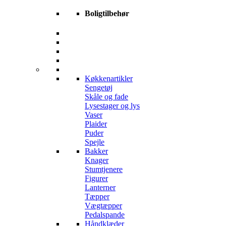
Boligtilbehør
Køkkenartikler
Sengetøj
Skåle og fade
Lysestager og lys
Vaser
Plaider
Puder
Spejle
Bakker
Knager
Stumtjenere
Figurer
Lanterner
Tæpper
Vægtæpper
Pedalspande
Håndklæder