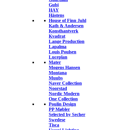
Gubi
HAY
Hästens
House of Finn Juhl
Kath & Andersen
Konsthantverk
Kvadrat
Lange Production
Lapalma
Louis Poulsen
Luceplan
Mater
Mogens Hansen
Montana
Muubs
Naver Collection
Noorstad
Nordic Modern
One Collection
Poulin Design
PP Møbler
Selected by Secher
Swedese
Tisca