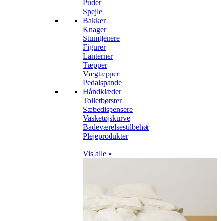
Puder
Spejle
Bakker
Knager
Stumtjenere
Figurer
Lanterner
Tæpper
Vægtæpper
Pedalspande
Håndklæder
Toiletbørster
Sæbedispensere
Vasketøjskurve
Badeværelsestilbehør
Plejeprodukter
Vis alle »