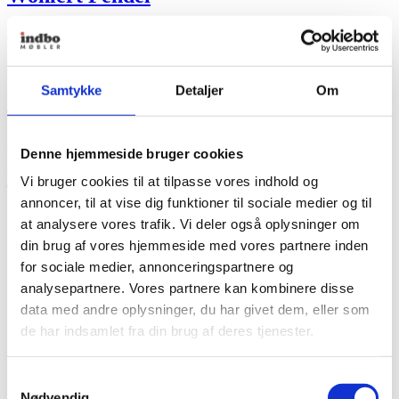
Fra
5.095,00
kr.
+ Flere varianter
Samtykke
Detaljer
Om
Wohlert Pendel
Fra
5.095,00
kr.
Denne hjemmeside bruger cookies
Dette
Se produkt
Vi bruger cookies til at tilpasse vores indhold og
vare
Indbo Pris
har
annoncer, til at vise dig funktioner til sociale medier og til
flere
at analysere vores trafik. Vi deler også oplysninger om
varianter.
din brug af vores hjemmeside med vores partnere inden
Mulighederne
kan
for sociale medier, annonceringspartnere og
vælges
analysepartnere. Vores partnere kan kombinere disse
på
data med andre oplysninger, du har givet dem, eller som
varesiden
de har indsamlet fra din brug af deres tjenester.
Samtykkevalg
Nødvendig