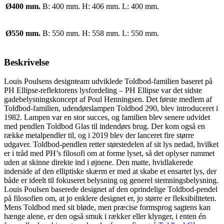
Ø400 mm.
B: 400 mm. H: 406 mm. L: 400 mm.
Ø550 mm.
B: 550 mm. H: 558 mm. L: 550 mm.
Beskrivelse
Louis Poulsens designteam udviklede Toldbod-familien baseret på
PH Ellipse-reflektorens lysfordeling – PH Ellipse var det sidste
gadebelysningskoncept af Poul Henningsen. Det første medlem af
Toldbod-familien, udendørslampen Toldbod 290, blev introduceret i
1982. Lampen var en stor succes, og familien blev senere udvidet
med pendlen Toldbod Glas til indendørs brug. Der kom også en
række metalpendler til, og i 2019 blev der lanceret fire større
udgaver. Toldbod-pendlen retter størstedelen af sit lys nedad, hvilket
er i tråd med PH’s filosofi om at forme lyset, så det oplyser rummet
uden at skinne direkte ind i øjnene. Den matte, hvidlakerede
inderside af den elliptiske skærm er med at skabe et ensartet lys, der
både er ideelt til fokuseret belysning og generel stemningsbelysning.
Louis Poulsen baserede designet af den oprindelige Toldbod-pendel
på filosofien om, at jo enklere designet er, jo større er fleksibiliteten.
Mens Toldbod med sit bløde, men præcise formsprog sagtens kan
hænge alene, er den også smuk i rækker eller klynger, i enten én