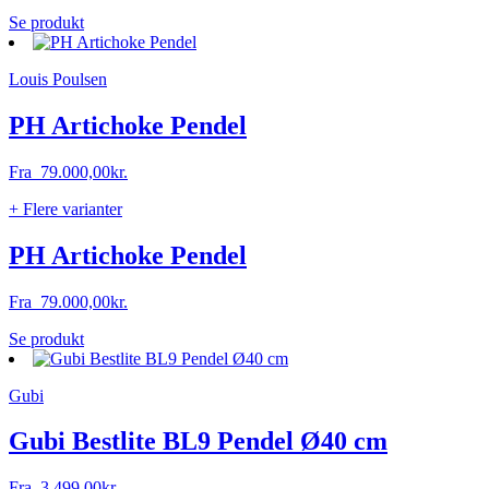
Dette
Se produkt
vare
har
Louis Poulsen
flere
varianter.
Mulighederne
PH Artichoke Pendel
kan
vælges
Fra
79.000,00
kr.
på
varesiden
+ Flere varianter
PH Artichoke Pendel
Fra
79.000,00
kr.
Dette
Se produkt
vare
har
Gubi
flere
varianter.
Mulighederne
Gubi Bestlite BL9 Pendel Ø40 cm
kan
vælges
Fra
3.499,00
kr.