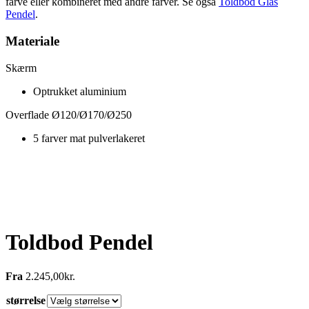
farve eller kombineret med andre farver. Se også
Toldbod Glas
Pendel
.
Materiale
Skærm
Optrukket aluminium
Overflade Ø120/Ø170/Ø250
5 farver mat pulverlakeret
Toldbod Pendel
Fra
2.245,00
kr.
størrelse