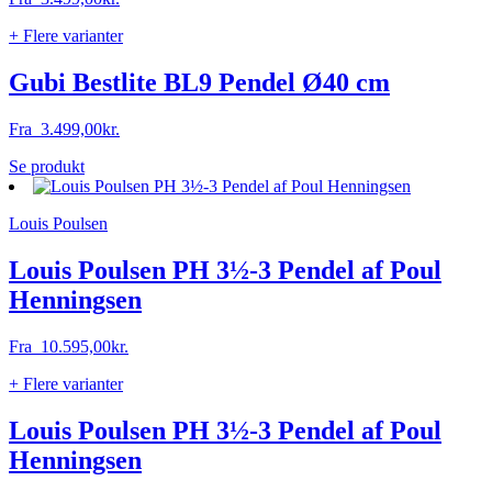
på
varesiden
+ Flere varianter
Gubi Bestlite BL9 Pendel Ø40 cm
Fra
3.499,00
kr.
Dette
Se produkt
vare
har
Louis Poulsen
flere
varianter.
Mulighederne
Louis Poulsen PH 3½-3 Pendel af Poul
kan
Henningsen
vælges
på
varesiden
Fra
10.595,00
kr.
+ Flere varianter
Louis Poulsen PH 3½-3 Pendel af Poul
Henningsen