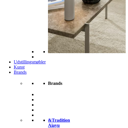
Udstillingsmøbler
Kunst
Brands
Brands
&Tradition
Aiayu