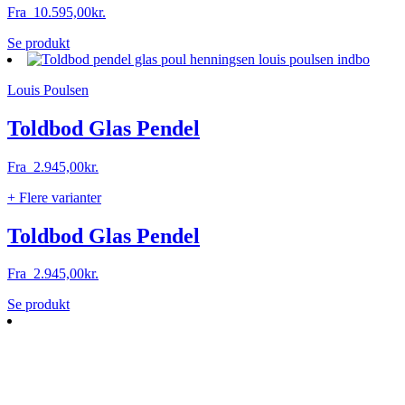
Fra
10.595,00
kr.
Dette
Se produkt
vare
har
Louis Poulsen
flere
varianter.
Mulighederne
Toldbod Glas Pendel
kan
vælges
Fra
2.945,00
kr.
på
varesiden
+ Flere varianter
Toldbod Glas Pendel
Fra
2.945,00
kr.
Dette
Se produkt
vare
har
flere
varianter.
Mulighederne
kan