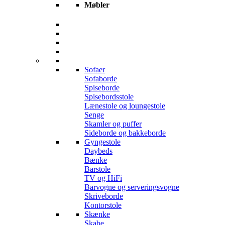
Møbler
Sofaer
Sofaborde
Spiseborde
Spisebordsstole
Lænestole og loungestole
Senge
Skamler og puffer
Sideborde og bakkeborde
Gyngestole
Daybeds
Bænke
Barstole
TV og HiFi
Barvogne og serveringsvogne
Skriveborde
Kontorstole
Skænke
Skabe