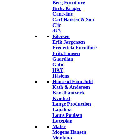
Berg Furniture
Brdr. Krüger
Cane-line
Carl Hansen & Søn
Clic
dk3
Eilersen
Erik Jørgensen
Fredericia Furniture
Fritz Hansen
Guardian
Gubi
HAY
Hästens
House of Finn Juhl
Kath & Andersen
Konsthantverk
Kvadrat
Lange Production
Lapalma
Louis Poulsen
Luceplan
Mater
Mogens Hansen
Montana