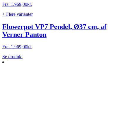
Fra
1.969,00
kr.
+ Flere varianter
Flowerpot VP7 Pendel, Ø37 cm, af
Verner Panton
Fra
1.969,00
kr.
Dette
Se produkt
vare
har
flere
varianter.
Mulighederne
kan
vælges
på
varesiden