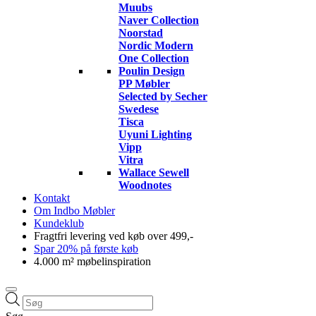
Muubs
Naver Collection
Noorstad
Nordic Modern
One Collection
Poulin Design
PP Møbler
Selected by Secher
Swedese
Tisca
Uyuni Lighting
Vipp
Vitra
Wallace Sewell
Woodnotes
Kontakt
Om Indbo Møbler
Kundeklub
Fragtfri levering ved køb over 499,-
Spar 20% på første køb
4.000 m² møbelinspiration
Products
search