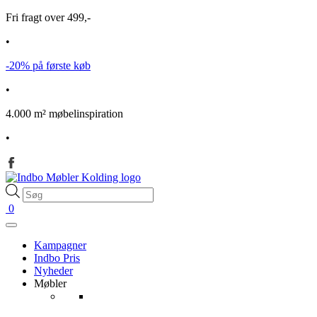
Fri fragt over 499,-
•
-20% på første køb
•
4.000 m² møbelinspiration
•
Products
search
0
Kampagner
Indbo Pris
Nyheder
Møbler