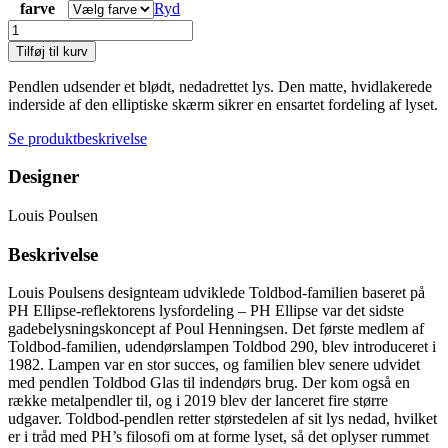
farve
Ryd
Toldbod
Pendel
Tilføj til kurv
antal
Pendlen udsender et blødt, nedadrettet lys. Den matte, hvidlakerede
inderside af den elliptiske skærm sikrer en ensartet fordeling af lyset.
Se produktbeskrivelse
Designer
Louis Poulsen
Beskrivelse
Louis Poulsens designteam udviklede Toldbod-familien baseret på
PH Ellipse-reflektorens lysfordeling – PH Ellipse var det sidste
gadebelysningskoncept af Poul Henningsen. Det første medlem af
Toldbod-familien, udendørslampen Toldbod 290, blev introduceret i
1982. Lampen var en stor succes, og familien blev senere udvidet
med pendlen Toldbod Glas til indendørs brug. Der kom også en
række metalpendler til, og i 2019 blev der lanceret fire større
udgaver. Toldbod-pendlen retter størstedelen af sit lys nedad, hvilket
er i tråd med PH’s filosofi om at forme lyset, så det oplyser rummet