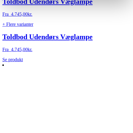
Toldbod Udendørs Væglampe
Fra
4.745,00
kr.
+ Flere varianter
Toldbod Udendørs Væglampe
Fra
4.745,00
kr.
Dette
Se produkt
vare
har
flere
varianter.
Mulighederne
kan
vælges
på
varesiden