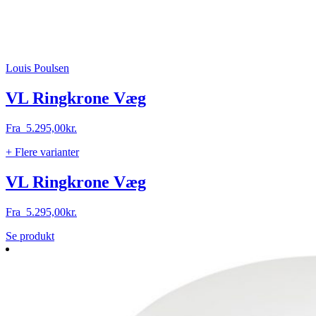
Louis Poulsen
VL Ringkrone Væg
Fra
5.295,00
kr.
+ Flere varianter
VL Ringkrone Væg
Fra
5.295,00
kr.
Dette
Se produkt
vare
har
flere
varianter.
Mulighederne
kan