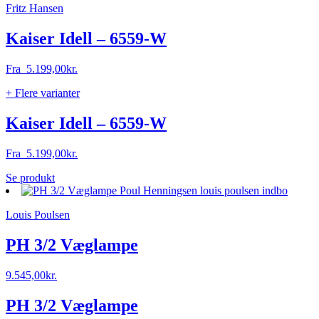
Fritz Hansen
Kaiser Idell – 6559-W
Fra
5.199,00
kr.
+ Flere varianter
Kaiser Idell – 6559-W
Fra
5.199,00
kr.
Dette
Se produkt
vare
har
Louis Poulsen
flere
varianter.
Mulighederne
PH 3/2 Væglampe
kan
vælges
9.545,00
kr.
på
varesiden
PH 3/2 Væglampe