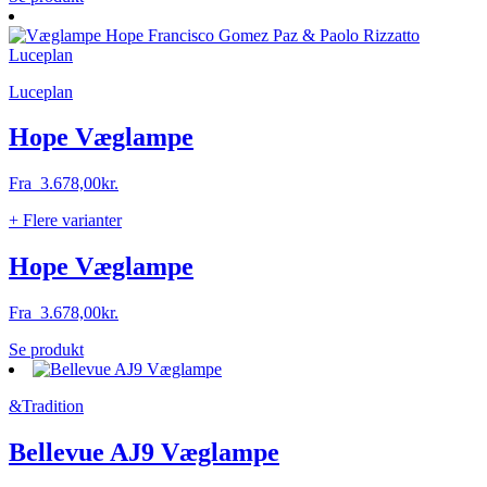
vare
har
flere
varianter.
Luceplan
Mulighederne
kan
vælges
Hope Væglampe
på
varesiden
Fra
3.678,00
kr.
+ Flere varianter
Hope Væglampe
Fra
3.678,00
kr.
Dette
Se produkt
vare
har
&Tradition
flere
varianter.
Mulighederne
Bellevue AJ9 Væglampe
kan
vælges