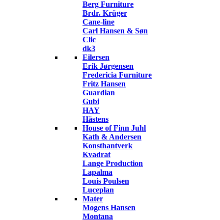
Berg Furniture
Brdr. Krüger
Cane-line
Carl Hansen & Søn
Clic
dk3
Eilersen
Erik Jørgensen
Fredericia Furniture
Fritz Hansen
Guardian
Gubi
HAY
Hästens
House of Finn Juhl
Kath & Andersen
Konsthantverk
Kvadrat
Lange Production
Lapalma
Louis Poulsen
Luceplan
Mater
Mogens Hansen
Montana