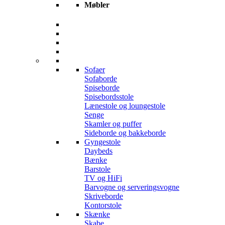
Møbler
Sofaer
Sofaborde
Spiseborde
Spisebordsstole
Lænestole og loungestole
Senge
Skamler og puffer
Sideborde og bakkeborde
Gyngestole
Daybeds
Bænke
Barstole
TV og HiFi
Barvogne og serveringsvogne
Skriveborde
Kontorstole
Skænke
Skabe