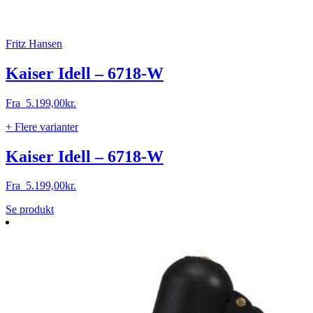
Fritz Hansen
Kaiser Idell – 6718-W
Fra
5.199,00
kr.
+ Flere varianter
Kaiser Idell – 6718-W
Fra
5.199,00
kr.
Dette
Se produkt
vare
har
flere
varianter.
Mulighederne
kan
vælges
på