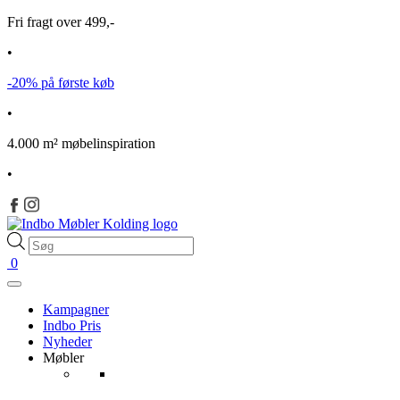
Fri fragt over 499,-
•
-20% på første køb
•
4.000 m² møbelinspiration
•
Products
search
0
Kampagner
Indbo Pris
Nyheder
Møbler