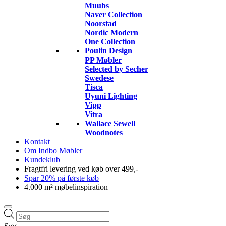
Muubs
Naver Collection
Noorstad
Nordic Modern
One Collection
Poulin Design
PP Møbler
Selected by Secher
Swedese
Tisca
Uyuni Lighting
Vipp
Vitra
Wallace Sewell
Woodnotes
Kontakt
Om Indbo Møbler
Kundeklub
Fragtfri levering ved køb over 499,-
Spar 20% på første køb
4.000 m² møbelinspiration
Products
search