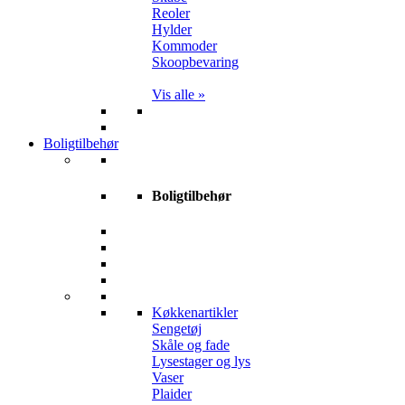
Reoler
Hylder
Kommoder
Skoopbevaring
Vis alle »
Boligtilbehør
Boligtilbehør
Køkkenartikler
Sengetøj
Skåle og fade
Lysestager og lys
Vaser
Plaider