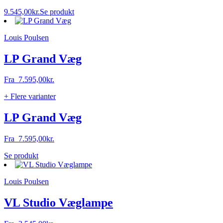
9.545,00
kr.
Se produkt
Louis Poulsen
LP Grand Væg
Fra
7.595,00
kr.
+ Flere varianter
LP Grand Væg
Fra
7.595,00
kr.
Dette
Se produkt
vare
har
Louis Poulsen
flere
varianter.
Mulighederne
VL Studio Væglampe
kan
vælges