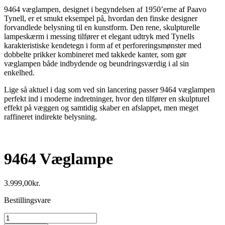
9464 væglampen, designet i begyndelsen af 1950’erne af Paavo
Tynell, er et smukt eksempel på, hvordan den finske designer
forvandlede belysning til en kunstform. Den rene, skulpturelle
lampeskærm i messing tilfører et elegant udtryk med Tynells
karakteristiske kendetegn i form af et perforeringsmønster med
dobbelte prikker kombineret med takkede kanter, som gør
væglampen både indbydende og beundringsværdig i al sin
enkelhed.
Lige så aktuel i dag som ved sin lancering passer 9464 væglampen
perfekt ind i moderne indretninger, hvor den tilfører en skulpturel
effekt på væggen og samtidig skaber en afslappet, men meget
raffineret indirekte belysning.
9464 Væglampe
3.999,00
kr.
Bestillingsvare
9464