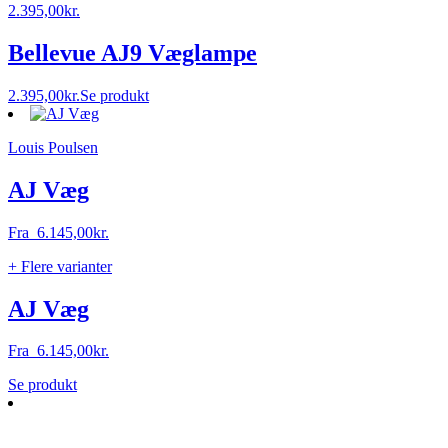
2.395,00
kr.
på
varesiden
Bellevue AJ9 Væglampe
2.395,00
kr.
Se produkt
Louis Poulsen
AJ Væg
Fra
6.145,00
kr.
+ Flere varianter
AJ Væg
Fra
6.145,00
kr.
Dette
Se produkt
vare
har
flere