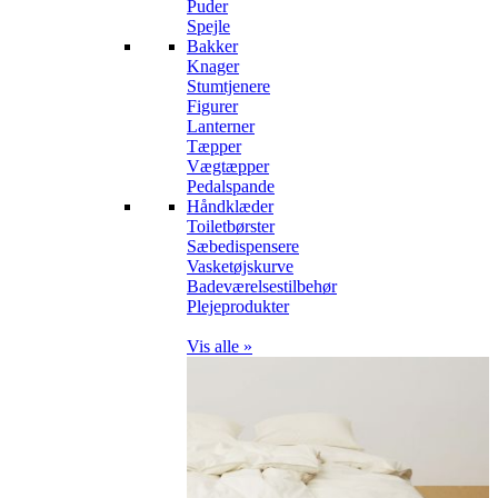
Puder
Spejle
Bakker
Knager
Stumtjenere
Figurer
Lanterner
Tæpper
Vægtæpper
Pedalspande
Håndklæder
Toiletbørster
Sæbedispensere
Vasketøjskurve
Badeværelsestilbehør
Plejeprodukter
Vis alle »