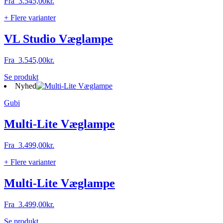
Fra
3.545,00
kr.
på
varesiden
+ Flere varianter
VL Studio Væglampe
Fra
3.545,00
kr.
Dette
Se produkt
vare
Nyhed
har
Gubi
flere
varianter.
Mulighederne
Multi-Lite Væglampe
kan
vælges
Fra
3.499,00
kr.
på
varesiden
+ Flere varianter
Multi-Lite Væglampe
Fra
3.499,00
kr.
Dette
Se produkt