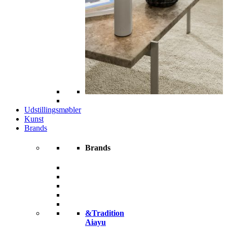
Udstillingsmøbler
Kunst
Brands
Brands
&Tradition
Aiayu