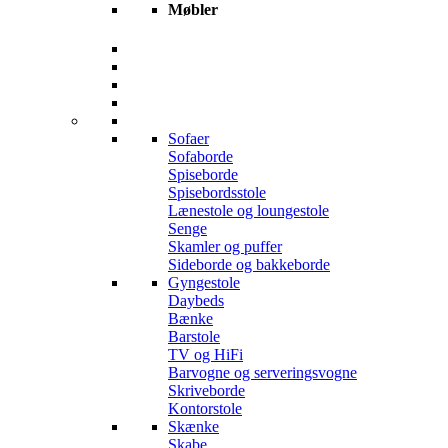
Møbler
Sofaer
Sofaborde
Spiseborde
Spisebordsstole
Lænestole og loungestole
Senge
Skamler og puffer
Sideborde og bakkeborde
Gyngestole
Daybeds
Bænke
Barstole
TV og HiFi
Barvogne og serveringsvogne
Skriveborde
Kontorstole
Skænke
Skabe