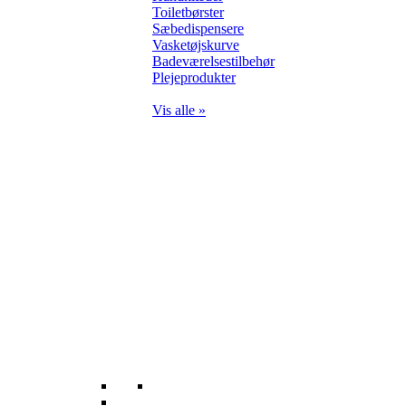
Toiletbørster
Sæbedispensere
Vasketøjskurve
Badeværelsestilbehør
Plejeprodukter
Vis alle »