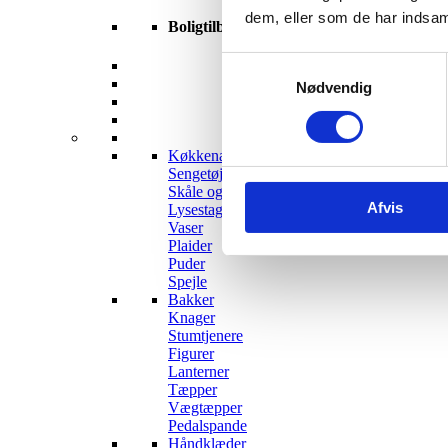
dem, eller som de har indsaml
Boligtilbehør
Samtykkevalg
Nødvendig
Køkkenartikler
Sengetøj
Skåle og fade
Afvis
Lysestager og lys
Vaser
Plaider
Puder
Spejle
Bakker
Knager
Stumtjenere
Figurer
Lanterner
Tæpper
Vægtæpper
Pedalspande
Håndklæder