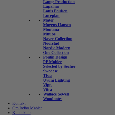
Lange Production
Lapalma
Louis Poulsen
Luceplan
Mater
Mogens Hansen
Montana
Muubs
Naver Collection
Noorstad
Nordic Modern
One Collection
Poulin Design
PP Møbler
Selected by Secher
Swedese
Tisca
Uyuni Lighting
Vipp
Vitra
Wallace Sewell
Woodnotes
Kontakt
Om Indbo Møbler
Kundeklub