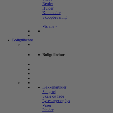
Reoler
Hylder
Kommoder
Skoopbevaring
Vis alle »
Boligtilbehør
Boligtilbehør
Køkkenartikler
Sengetøj
Skåle og fade
Lysestager og lys
Vaser
Plaider