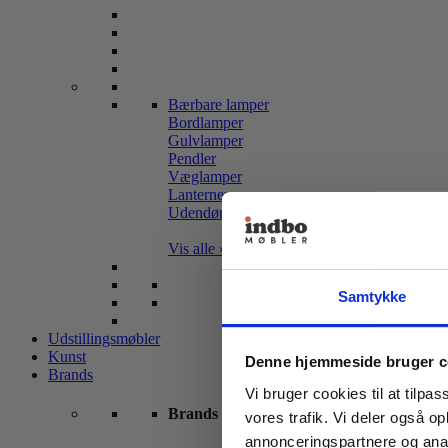
Bærbare lamper
Bordlamper
Gulvlamper
Pendler
Væglamper
Lanterner
Udendørslamper
Vis alle »
Samtykke
Udstillingsmøbler
Kunst
Denne hjemmeside bruger c
Brands
Vi bruger cookies til at tilpas
Brands
vores trafik. Vi deler også 
annonceringspartnere og anal