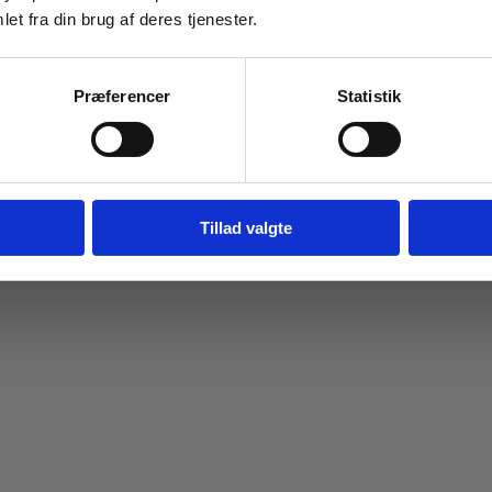
et fra din brug af deres tjenester.
Navn
Email
Præferencer
Statistik
Tilmeld dig
Jeg springer over
Tillad valgte