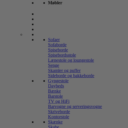
Møbler
Sofaer
Sofaborde
Spiseborde
Spisebordsstole
Lænestole og loungestole
Senge
Skamler og puffer
Sideborde og bakkeborde
Gyngestole
Daybeds
Bænke
Barstole
TV og HiFi
Barvogne og serveringsvogne
Skriveborde
Kontorstole
Skænke
Skabe