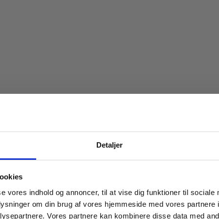
Spar 20% på dit først
Detaljer
Bliv medlem af Indbo Møblers kundekl
Få
20% rabat på dit første køb
og modta
ookies
nyhedsbrev med tilbud, nyheder, inspirat
se vores indhold og annoncer, til at vise dig funktioner til sociale
invitationer til eksklusive events.
oplysninger om din brug af vores hjemmeside med vores partnere i
Læs betingelser
her
.
ysepartnere. Vores partnere kan kombinere disse data med andr