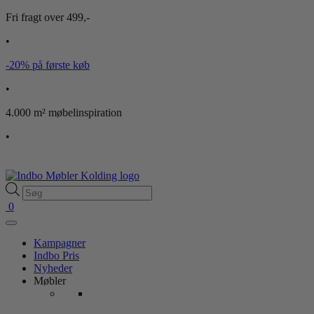
Fri fragt over 499,-
•
-20% på første køb
•
4.000 m² møbelinspiration
•
Products
search
0
Kampagner
Indbo Pris
Nyheder
Møbler