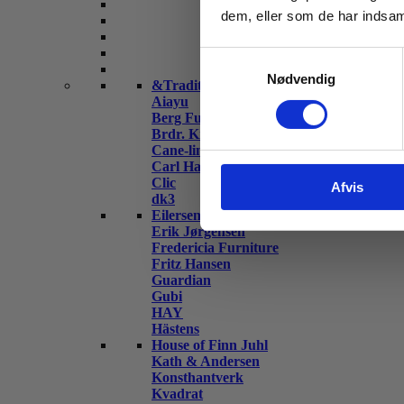
dem, eller som de har indsaml
Samtykkevalg
Nødvendig
&Tradition
Aiayu
Berg Furniture
Brdr. Krüger
Cane-line
Carl Hansen & Søn
Clic
Afvis
dk3
Eilersen
Erik Jørgensen
Fredericia Furniture
Fritz Hansen
Guardian
Gubi
HAY
Hästens
House of Finn Juhl
Kath & Andersen
Konsthantverk
Kvadrat