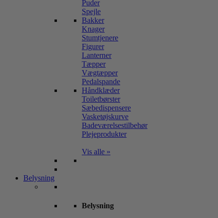
Puder
Spejle
Bakker
Knager
Stumtjenere
Figurer
Lanterner
Tæpper
Vægtæpper
Pedalspande
Håndklæder
Toiletbørster
Sæbedispensere
Vasketøjskurve
Badeværelsestilbehør
Plejeprodukter
Vis alle »
Belysning
Belysning