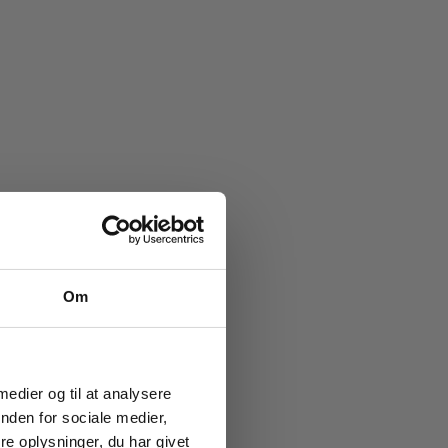
e køb
Om
ub!
g vores
ion og
 medier og til at analysere
nden for sociale medier,
e oplysninger, du har givet