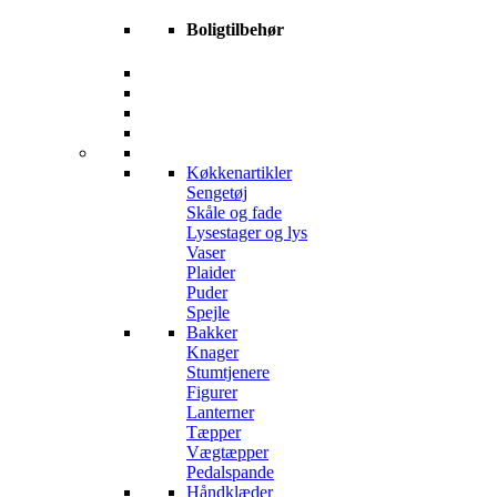
Boligtilbehør
Køkkenartikler
Sengetøj
Skåle og fade
Lysestager og lys
Vaser
Plaider
Puder
Spejle
Bakker
Knager
Stumtjenere
Figurer
Lanterner
Tæpper
Vægtæpper
Pedalspande
Håndklæder