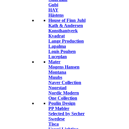
Gubi
HAY
Hästens
House of Finn Juhl
Kath & Andersen
Konsthantverk
Kvadrat
Lange Production
Lapalma
Louis Poulsen
Luceplan
Mater
Mogens Hansen
Montana
Muubs
Naver Collection
Noorstad
Nordic Modern
One Collection
Poulin Design
PP Møbler
Selected by Secher
Swedese
Tisca