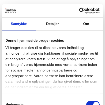
Samtykke
Detaljer
Om
Denne hjemmeside bruger cookies
Naver Collection
Vi bruger cookies til at tilpasse vores indhold og
Ovale sofaborde AK960/970/980
annoncer, til at vise dig funktioner til sociale medier og til
at analysere vores trafik. Vi deler også oplysninger om
Fra
8.834,00
kr.
din brug af vores hjemmeside med vores partnere inden
+ Flere varianter
for sociale medier, annonceringspartnere og
analysepartnere. Vores partnere kan kombinere disse
Ovale sofaborde AK960/970/980
data med andre oplysninger, du har givet dem, eller som
de har indsamlet fra din brug af deres tjenester.
Fra
8.834,00
kr.
Se produkt
Dette vare har flere varianter. Mulighederne kan vælges
Samtykkevalg
på varesiden
Nødvendig