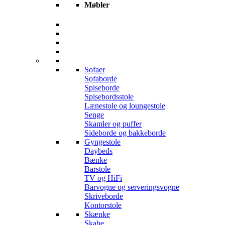
Møbler
Sofaer
Sofaborde
Spiseborde
Spisebordsstole
Lænestole og loungestole
Senge
Skamler og puffer
Sideborde og bakkeborde
Gyngestole
Daybeds
Bænke
Barstole
TV og HiFi
Barvogne og serveringsvogne
Skriveborde
Kontorstole
Skænke
Skabe