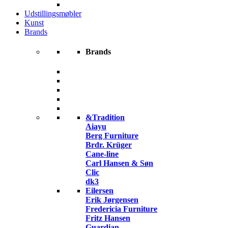
Udstillingsmøbler
Kunst
Brands
Brands
&Tradition
Aiayu
Berg Furniture
Brdr. Krüger
Cane-line
Carl Hansen & Søn
Clic
dk3
Eilersen
Erik Jørgensen
Fredericia Furniture
Fritz Hansen
Guardian