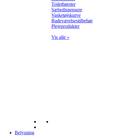
Toiletbørster
Sæbedispensere
Vasketøjskurve
Badeværelsestilbehør
Plejeprodukter
Vis alle »
Belysning