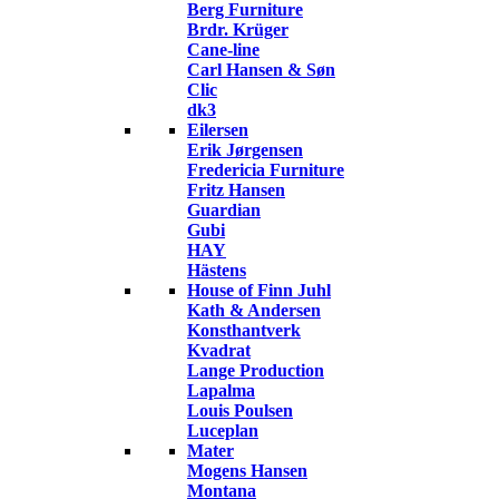
Berg Furniture
Brdr. Krüger
Cane-line
Carl Hansen & Søn
Clic
dk3
Eilersen
Erik Jørgensen
Fredericia Furniture
Fritz Hansen
Guardian
Gubi
HAY
Hästens
House of Finn Juhl
Kath & Andersen
Konsthantverk
Kvadrat
Lange Production
Lapalma
Louis Poulsen
Luceplan
Mater
Mogens Hansen
Montana