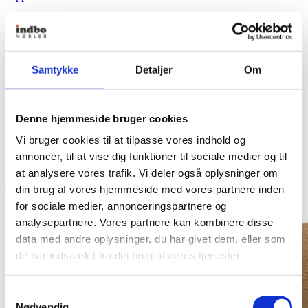
Vipp455 Swivel Chair Drejestol med hjul
Fra
10.495,00
kr.
Samtykke
Detaljer
Om
+ Flere varianter
Vipp455 Swivel Chair Drejestol med hjul
Denne hjemmeside bruger cookies
Fra
10.495,00
kr.
Vi bruger cookies til at tilpasse vores indhold og
annoncer, til at vise dig funktioner til sociale medier og til
Se produkt
Dette vare har flere varianter. Mulighederne kan vælges
på varesiden
at analysere vores trafik. Vi deler også oplysninger om
din brug af vores hjemmeside med vores partnere inden
for sociale medier, annonceringspartnere og
analysepartnere. Vores partnere kan kombinere disse
data med andre oplysninger, du har givet dem, eller som
de har indsamlet fra din brug af deres tjenester.
Samtykkevalg
Nødvendig