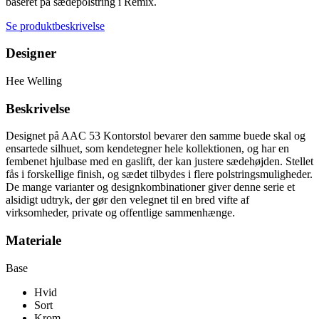
baseret på sædepolstring i Remix.
Se produktbeskrivelse
Designer
Hee Welling
Beskrivelse
Designet på AAC 53 Kontorstol bevarer den samme buede skal og
ensartede silhuet, som kendetegner hele kollektionen, og har en
fembenet hjulbase med en gaslift, der kan justere sædehøjden. Stellet
fås i forskellige finish, og sædet tilbydes i flere polstringsmuligheder.
De mange varianter og designkombinationer giver denne serie et
alsidigt udtryk, der gør den velegnet til en bred vifte af
virksomheder, private og offentlige sammenhænge.
Materiale
Base
Hvid
Sort
Krom