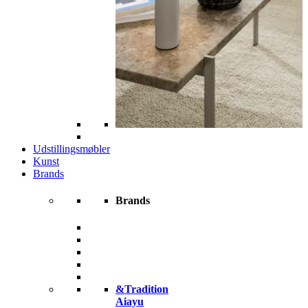
Udstillingsmøbler
Kunst
Brands
Brands
&Tradition
Aiayu