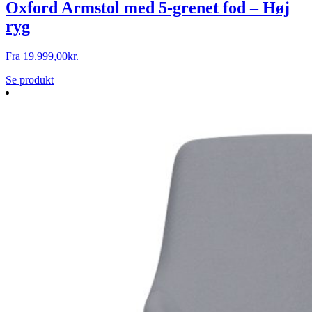
Oxford Armstol med 5-grenet fod – Høj
ryg
Fra
19.999,00
kr.
Se produkt