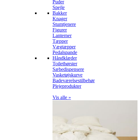
Puder
Spejle
Bakker
Knager
Stumtjenere
Figurer
Lanterner
Tæpper
Vægtæpper
Pedalspande
Håndklæder
Toiletbørster
Sæbedispensere
Vasketøjskurve
Badeværelsestilbehør
Plejeprodukter
Vis alle »