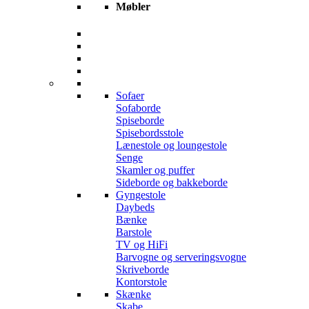
Møbler
Sofaer
Sofaborde
Spiseborde
Spisebordsstole
Lænestole og loungestole
Senge
Skamler og puffer
Sideborde og bakkeborde
Gyngestole
Daybeds
Bænke
Barstole
TV og HiFi
Barvogne og serveringsvogne
Skriveborde
Kontorstole
Skænke
Skabe