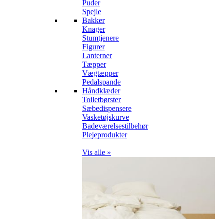
Puder
Spejle
Bakker
Knager
Stumtjenere
Figurer
Lanterner
Tæpper
Vægtæpper
Pedalspande
Håndklæder
Toiletbørster
Sæbedispensere
Vasketøjskurve
Badeværelsestilbehør
Plejeprodukter
Vis alle »