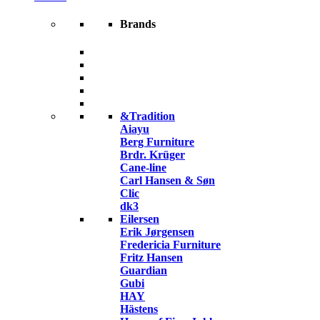
Brands
&Tradition
Aiayu
Berg Furniture
Brdr. Krüger
Cane-line
Carl Hansen & Søn
Clic
dk3
Eilersen
Erik Jørgensen
Fredericia Furniture
Fritz Hansen
Guardian
Gubi
HAY
Hästens