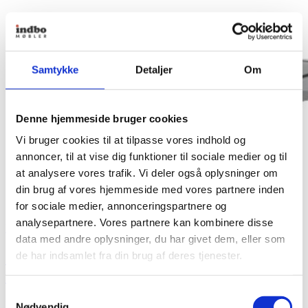
Samtykke
Detaljer
Om
Denne hjemmeside bruger cookies
Vi bruger cookies til at tilpasse vores indhold og
annoncer, til at vise dig funktioner til sociale medier og til
at analysere vores trafik. Vi deler også oplysninger om
din brug af vores hjemmeside med vores partnere inden
for sociale medier, annonceringspartnere og
analysepartnere. Vores partnere kan kombinere disse
Fritz Hansen
data med andre oplysninger, du har givet dem, eller som
Oxford Armstol med 5-grenet fod – Lav
de har indsamlet fra din brug af deres tjenester.
ryg
Samtykkevalg
Fra
17.999,00
kr.
Nødvendig