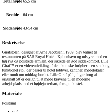
Total højde
65,5 cm
Bredde
64 cm
Siddehøjde
43-54 cm
Beskrivelse
Girafstolen, designet af Arne Jacobsen i 1959, blev tegnet til
restauranten på SAS Royal Hotel i København og udstyret med en
høj ryg og polstrede armlæn, der sikrede en god siddekomfort. Lille
Giraf™ er en videreudvikling af den ikoniske forløber – en smuk og
funktionel stol, der passer til hotel lobbyer, kantiner, mødelokaler
eller rundt om middagsbordet. Lille Giraf på hjul gør brug af
originalt 50´er design til at møde kravene til en moderne
arbejdsplads med et højdejusterbart, fem-punkt stel.
Materiale
Polstring
stof