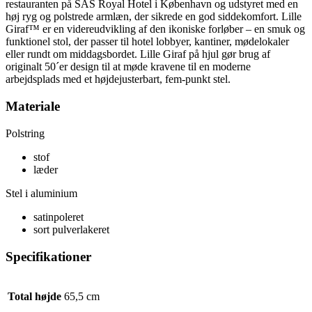
restauranten på SAS Royal Hotel i København og udstyret med en
høj ryg og polstrede armlæn, der sikrede en god siddekomfort. Lille
Giraf™ er en videreudvikling af den ikoniske forløber – en smuk og
funktionel stol, der passer til hotel lobbyer, kantiner, mødelokaler
eller rundt om middagsbordet. Lille Giraf på hjul gør brug af
originalt 50´er design til at møde kravene til en moderne
arbejdsplads med et højdejusterbart, fem-punkt stel.
Materiale
Polstring
stof
læder
Stel i aluminium
satinpoleret
sort pulverlakeret
Specifikationer
Total højde
65,5 cm