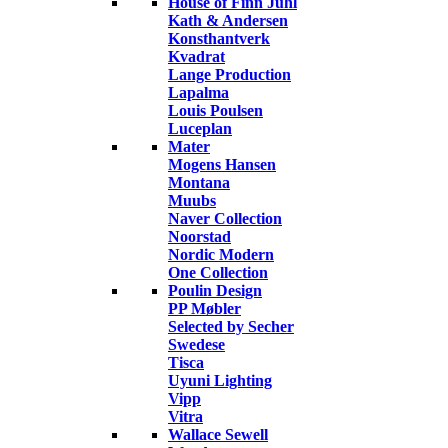
House of Finn Juhl
Kath & Andersen
Konsthantverk
Kvadrat
Lange Production
Lapalma
Louis Poulsen
Luceplan
Mater
Mogens Hansen
Montana
Muubs
Naver Collection
Noorstad
Nordic Modern
One Collection
Poulin Design
PP Møbler
Selected by Secher
Swedese
Tisca
Uyuni Lighting
Vipp
Vitra
Wallace Sewell