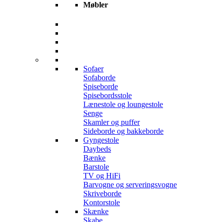
Møbler
Sofaer
Sofaborde
Spiseborde
Spisebordsstole
Lænestole og loungestole
Senge
Skamler og puffer
Sideborde og bakkeborde
Gyngestole
Daybeds
Bænke
Barstole
TV og HiFi
Barvogne og serveringsvogne
Skriveborde
Kontorstole
Skænke
Skabe