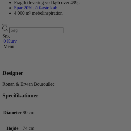
Fragtfri levering ved køb over 499,-
Spar 20% på første køb
4.000 m² møbelinspiration
Products
search
Søg
0
Kurv
Menu
Designer
Ronan & Erwan Bouroullec
Specifikationer
Diameter
90 cm
Højde
74 cm