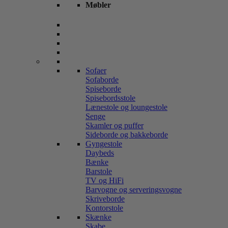
Møbler
Sofaer
Sofaborde
Spiseborde
Spisebordsstole
Lænestole og loungestole
Senge
Skamler og puffer
Sideborde og bakkeborde
Gyngestole
Daybeds
Bænke
Barstole
TV og HiFi
Barvogne og serveringsvogne
Skriveborde
Kontorstole
Skænke
Skabe