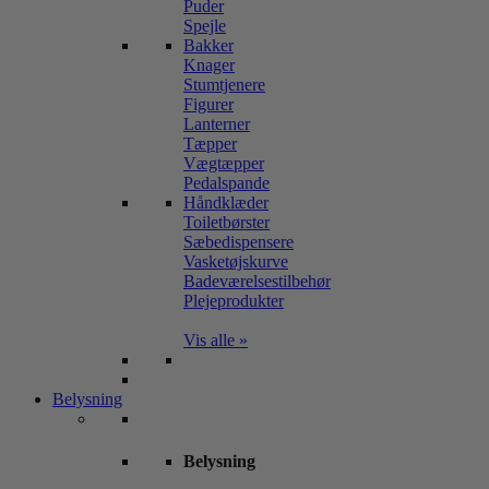
Puder
Spejle
Bakker
Knager
Stumtjenere
Figurer
Lanterner
Tæpper
Vægtæpper
Pedalspande
Håndklæder
Toiletbørster
Sæbedispensere
Vasketøjskurve
Badeværelsestilbehør
Plejeprodukter
Vis alle »
Belysning
Belysning