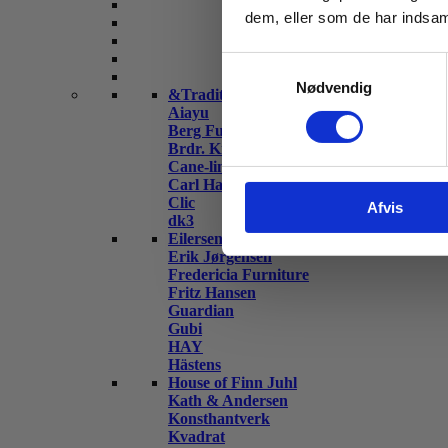
dem, eller som de har indsaml
Samtykkevalg
Nødvendig
&Tradition
Aiayu
Berg Furniture
Brdr. Krüger
Cane-line
Carl Hansen & Søn
Clic
Afvis
dk3
Eilersen
Erik Jørgensen
Fredericia Furniture
Fritz Hansen
Guardian
Gubi
HAY
Hästens
House of Finn Juhl
Kath & Andersen
Konsthantverk
Kvadrat