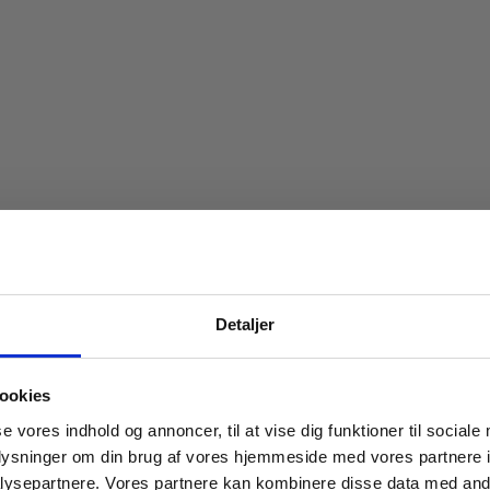
Spar 20% på dit først
Detaljer
Bliv medlem af Indbo Møblers kundekl
Få
20% rabat på dit første køb
og modta
ookies
nyhedsbrev med tilbud, nyheder, inspirat
se vores indhold og annoncer, til at vise dig funktioner til sociale
invitationer til eksklusive events.
oplysninger om din brug af vores hjemmeside med vores partnere i
Læs betingelser
her
.
ysepartnere. Vores partnere kan kombinere disse data med andr