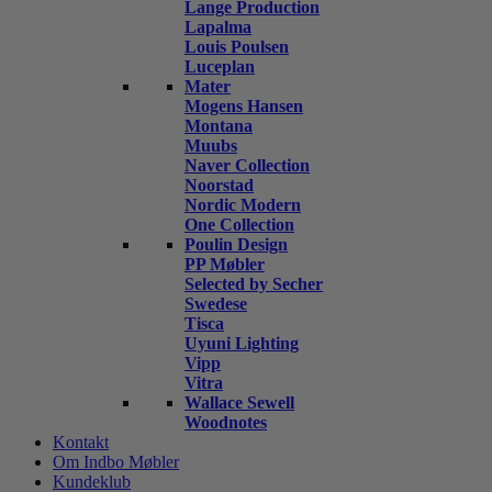
Lange Production
Lapalma
Louis Poulsen
Luceplan
Mater
Mogens Hansen
Montana
Muubs
Naver Collection
Noorstad
Nordic Modern
One Collection
Poulin Design
PP Møbler
Selected by Secher
Swedese
Tisca
Uyuni Lighting
Vipp
Vitra
Wallace Sewell
Woodnotes
Kontakt
Om Indbo Møbler
Kundeklub