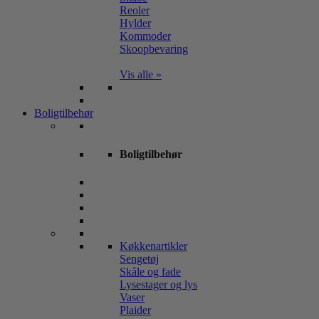
Reoler
Hylder
Kommoder
Skoopbevaring
Vis alle »
Boligtilbehør
Boligtilbehør
Køkkenartikler
Sengetøj
Skåle og fade
Lysestager og lys
Vaser
Plaider