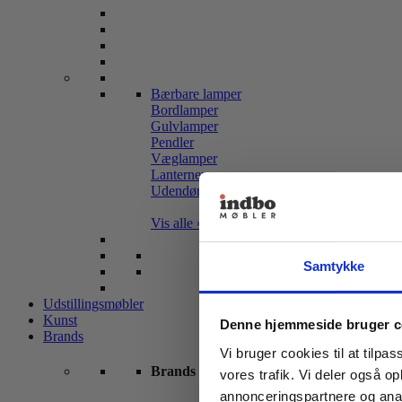
Bærbare lamper
Bordlamper
Gulvlamper
Pendler
Væglamper
Lanterner
Udendørslamper
Vis alle »
Samtykke
Udstillingsmøbler
Kunst
Denne hjemmeside bruger c
Brands
Vi bruger cookies til at tilpas
Brands
vores trafik. Vi deler også 
annonceringspartnere og anal