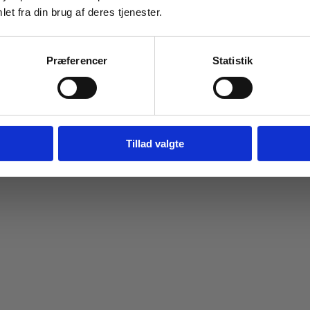
et fra din brug af deres tjenester.
Navn
Email
Præferencer
Statistik
Tilmeld dig
Jeg springer over
Tillad valgte