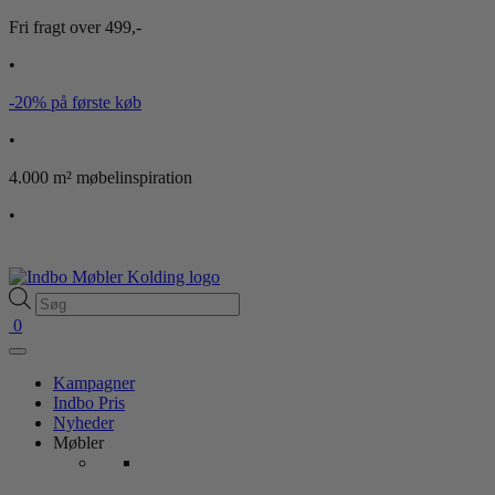
Fri fragt over 499,-
•
-20% på første køb
•
4.000 m² møbelinspiration
•
Products
search
0
Kampagner
Indbo Pris
Nyheder
Møbler