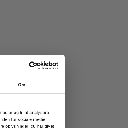
e køb
Om
ub!
g vores
ion og
 medier og til at analysere
nden for sociale medier,
e oplysninger, du har givet