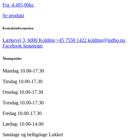
Fra
4.495,00
kr.
Dette
Se produkt
vare
har
Kontaktinformation
flere
varianter.
Lærkevej 3, 6000 Kolding
+45 7550 1422
kolding@indbo.nu
Mulighederne
Facebook
Instagram
kan
vælges
Åbningstider
på
varesiden
Mandag
10.00-17.30
Tirsdag
10.00-17.30
Onsdag
10.00-17.30
Torsdag
10.00-17.30
Fredag
10.00-17.30
Lørdag:
10.00-14.00
Søndage og helligdage
Lukket