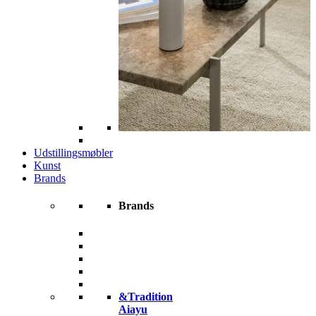
Udstillingsmøbler
Kunst
Brands
Brands
&Tradition
Aiayu