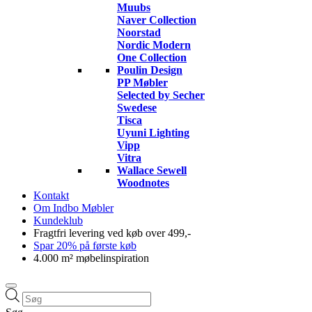
Muubs
Naver Collection
Noorstad
Nordic Modern
One Collection
Poulin Design
PP Møbler
Selected by Secher
Swedese
Tisca
Uyuni Lighting
Vipp
Vitra
Wallace Sewell
Woodnotes
Kontakt
Om Indbo Møbler
Kundeklub
Fragtfri levering ved køb over 499,-
Spar 20% på første køb
4.000 m² møbelinspiration
Products
search