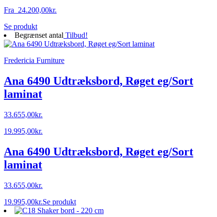
Fra
24.200,00
kr.
Dette
Se produkt
vare
Begrænset antal
Tilbud!
har
flere
Fredericia Furniture
varianter.
Mulighederne
kan
Ana 6490 Udtræksbord, Røget eg/Sort
vælges
laminat
på
varesiden
33.655,00
kr.
19.995,00
kr.
Ana 6490 Udtræksbord, Røget eg/Sort
laminat
33.655,00
kr.
19.995,00
kr.
Se produkt