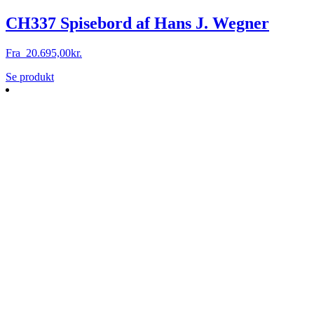
CH337 Spisebord af Hans J. Wegner
Fra
20.695,00
kr.
Dette
Se produkt
vare
har
flere
varianter.
Mulighederne
kan
vælges
på
varesiden