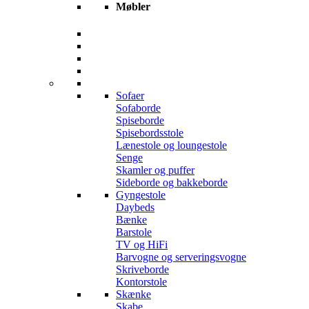
Møbler
Sofaer
Sofaborde
Spiseborde
Spisebordsstole
Lænestole og loungestole
Senge
Skamler og puffer
Sideborde og bakkeborde
Gyngestole
Daybeds
Bænke
Barstole
TV og HiFi
Barvogne og serveringsvogne
Skriveborde
Kontorstole
Skænke
Skabe