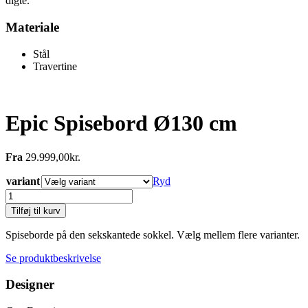
digte.
Materiale
Stål
Travertine
Epic Spisebord Ø130 cm
Fra
29.999,00
kr.
variant
Ryd
Epic
Spisebord
Tilføj til kurv
Ø130
cm
Spiseborde på den sekskantede sokkel. Vælg mellem flere varianter.
antal
Se produktbeskrivelse
Designer