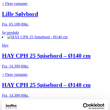
varesiden
+ Flere varianter
Lille Sølvbord
Fra
65.108,00
kr.
Dette
Se produkt
vare
har
Hay
flere
varianter.
Mulighederne
HAY CPH 25 Spisebord – Ø140 cm
kan
vælges
Fra
14.399,00
kr.
på
varesiden
+ Flere varianter
HAY CPH 25 Spisebord – Ø140 cm
Fra
14.399,00
kr.
Dette
Se produkt
vare