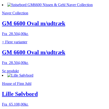
Naver Collection
GM 6600 Oval m/udtræk
Fra
28.504,00
kr.
+ Flere varianter
GM 6600 Oval m/udtræk
Fra
28.504,00
kr.
Dette
Se produkt
vare
har
House of Finn Juhl
flere
varianter.
Mulighederne
Lille Sølvbord
kan
vælges
Fra
65.108,00
kr.
på