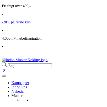
Fri fragt over 499,-
•
-20% på første køb
•
4.000 m² møbelinspiration
•
Products
search
0
Kampagner
Indbo Pris
Nyheder
Møbler