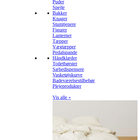
Puder
Spejle
Bakker
Knager
Stumtjenere
Figurer
Lanterner
Tæpper
Vægtæpper
Pedalspande
Håndklæder
Toiletbørster
Sæbedispensere
Vasketøjskurve
Badeværelsestilbehør
Plejeprodukter
Vis alle »