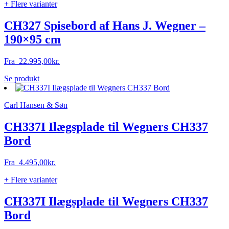
+ Flere varianter
CH327 Spisebord af Hans J. Wegner –
190×95 cm
Fra
22.995,00
kr.
Dette
Se produkt
vare
har
Carl Hansen & Søn
flere
varianter.
Mulighederne
CH337I Ilægsplade til Wegners CH337
kan
Bord
vælges
på
varesiden
Fra
4.495,00
kr.
+ Flere varianter
CH337I Ilægsplade til Wegners CH337
Bord