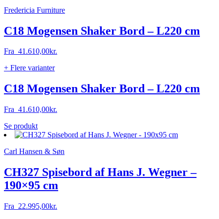
Fredericia Furniture
C18 Mogensen Shaker Bord – L220 cm
Fra
41.610,00
kr.
+ Flere varianter
C18 Mogensen Shaker Bord – L220 cm
Fra
41.610,00
kr.
Dette
Se produkt
vare
har
Carl Hansen & Søn
flere
varianter.
Mulighederne
CH327 Spisebord af Hans J. Wegner –
kan
190×95 cm
vælges
på
varesiden
Fra
22.995,00
kr.