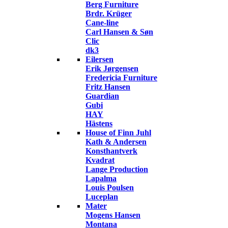
Berg Furniture
Brdr. Krüger
Cane-line
Carl Hansen & Søn
Clic
dk3
Eilersen
Erik Jørgensen
Fredericia Furniture
Fritz Hansen
Guardian
Gubi
HAY
Hästens
House of Finn Juhl
Kath & Andersen
Konsthantverk
Kvadrat
Lange Production
Lapalma
Louis Poulsen
Luceplan
Mater
Mogens Hansen
Montana