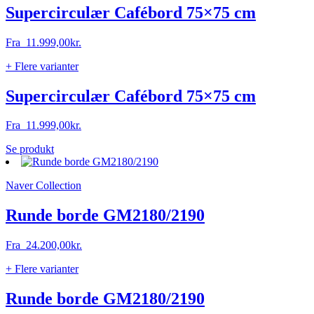
Supercirculær Cafébord 75×75 cm
Fra
11.999,00
kr.
+ Flere varianter
Supercirculær Cafébord 75×75 cm
Fra
11.999,00
kr.
Dette
Se produkt
vare
har
Naver Collection
flere
varianter.
Mulighederne
Runde borde GM2180/2190
kan
vælges
Fra
24.200,00
kr.
på
varesiden
+ Flere varianter
Runde borde GM2180/2190