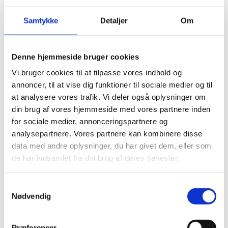
har
Fritz Hansen
flere
Samtykke
Detaljer
Om
varianter.
Mulighederne
Analog Spisebord
kan
vælges
Denne hjemmeside bruger cookies
Fra
13.499,00
kr.
på
varesiden
Vi bruger cookies til at tilpasse vores indhold og
+ Flere varianter
annoncer, til at vise dig funktioner til sociale medier og til
Analog Spisebord
at analysere vores trafik. Vi deler også oplysninger om
din brug af vores hjemmeside med vores partnere inden
Fra
13.499,00
kr.
for sociale medier, annonceringspartnere og
analysepartnere. Vores partnere kan kombinere disse
Dette
Se produkt
vare
data med andre oplysninger, du har givet dem, eller som
har
de har indsamlet fra din brug af deres tjenester.
Carl Hansen & Søn
flere
varianter.
Mulighederne
CH327T Tillægsplade til Wegners CH327
Samtykkevalg
kan
Bord
Nødvendig
vælges
på
varesiden
Fra
4.395,00
kr.
Præferencer