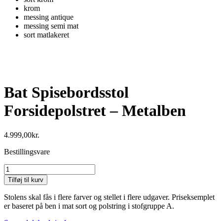
krom
messing antique
messing semi mat
sort matlakeret
Bat Spisebordsstol
Forsidepolstret – Metalben
4.999,00
kr.
Bestillingsvare
Bat
Spisebordsstol
Tilføj til kurv
Forsidepolstret
-
Stolens skal fås i flere farver og stellet i flere udgaver. Priseksemplet
Metalben
er baseret på ben i mat sort og polstring i stofgruppe A.
antal