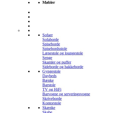
Møbler
Sofaer
Sofaborde
Spiseborde
Spisebordsstole
Lænestole og loungestole
Senge
Skamler og puffer
Sideborde og bakkeborde
Gyngestole
Daybeds
Bænke
Barstole
TV og HiFi
Barvogne og serveringsvogne
Skriveborde
Kontorstole
Skænke
Skabe