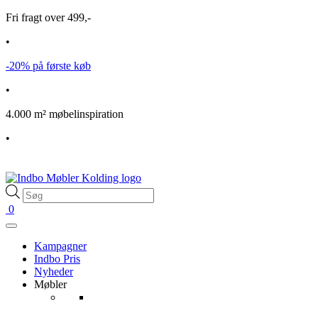
Fri fragt over 499,-
•
-20% på første køb
•
4.000 m² møbelinspiration
•
Products
search
0
Kampagner
Indbo Pris
Nyheder
Møbler