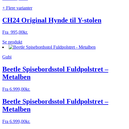
varesiden
+ Flere varianter
CH24 Original Hynde til Y-stolen
Fra
995,00
kr.
Dette
Se produkt
vare
har
Gubi
flere
varianter.
Mulighederne
Beetle Spisebordsstol Fuldpolstret –
kan
Metalben
vælges
på
varesiden
Fra
6.999,00
kr.
Beetle Spisebordsstol Fuldpolstret –
Metalben
Fra
6.999,00
kr.