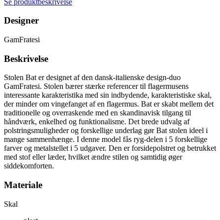
Se produktbeskrivelse
Designer
GamFratesi
Beskrivelse
Stolen Bat er designet af den dansk-italienske design-duo
GamFratesi. Stolen bærer stærke referencer til flagermusens
interessante karakteristika med sin indbydende, karakteristiske skal,
der minder om vingefanget af ​​en flagermus. Bat er skabt mellem det
traditionelle og overraskende med en skandinavisk tilgang til
håndværk, enkelhed og funktionalisme. Det brede udvalg af
polstringsmuligheder og forskellige underlag gør Bat stolen ideel i
mange sammenhænge. I denne model fås ryg-delen i 5 forskellige
farver og metalstellet i 5 udgaver. Den er forsidepolstret og betrukket
med stof eller læder, hvilket ændre stilen og samtidig øger
siddekomforten.
Materiale
Skal