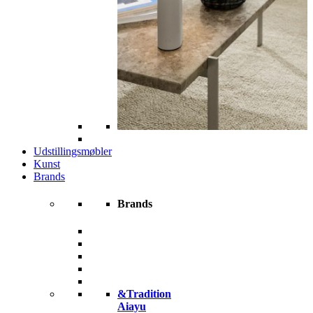
Udstillingsmøbler
Kunst
Brands
Brands
&Tradition
Aiayu