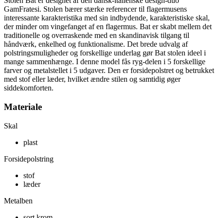
Stolen Bat er designet af den dansk-italienske design-duo
GamFratesi. Stolen bærer stærke referencer til flagermusens
interessante karakteristika med sin indbydende, karakteristiske skal,
der minder om vingefanget af ​​en flagermus. Bat er skabt mellem det
traditionelle og overraskende med en skandinavisk tilgang til
håndværk, enkelhed og funktionalisme. Det brede udvalg af
polstringsmuligheder og forskellige underlag gør Bat stolen ideel i
mange sammenhænge. I denne model fås ryg-delen i 5 forskellige
farver og metalstellet i 5 udgaver. Den er forsidepolstret og betrukket
med stof eller læder, hvilket ændre stilen og samtidig øger
siddekomforten.
Materiale
Skal
plast
Forsidepolstring
stof
læder
Metalben
sort krom