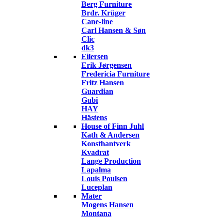
Berg Furniture
Brdr. Krüger
Cane-line
Carl Hansen & Søn
Clic
dk3
Eilersen
Erik Jørgensen
Fredericia Furniture
Fritz Hansen
Guardian
Gubi
HAY
Hästens
House of Finn Juhl
Kath & Andersen
Konsthantverk
Kvadrat
Lange Production
Lapalma
Louis Poulsen
Luceplan
Mater
Mogens Hansen
Montana