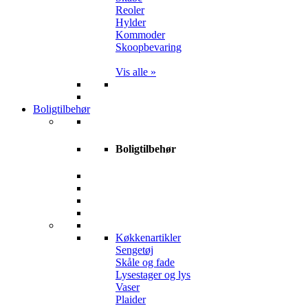
Reoler
Hylder
Kommoder
Skoopbevaring
Vis alle »
Boligtilbehør
Boligtilbehør
Køkkenartikler
Sengetøj
Skåle og fade
Lysestager og lys
Vaser
Plaider