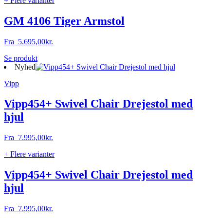
+ Flere varianter
GM 4106 Tiger Armstol
Fra
5.695,00
kr.
Dette
Se produkt
vare
Nyhed
har
Vipp
flere
varianter.
Mulighederne
Vipp454+ Swivel Chair Drejestol med
kan
hjul
vælges
på
varesiden
Fra
7.995,00
kr.
+ Flere varianter
Vipp454+ Swivel Chair Drejestol med
hjul
Fra
7.995,00
kr.