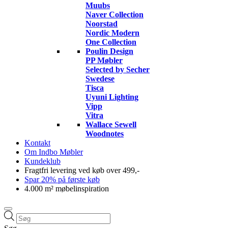
Muubs
Naver Collection
Noorstad
Nordic Modern
One Collection
Poulin Design
PP Møbler
Selected by Secher
Swedese
Tisca
Uyuni Lighting
Vipp
Vitra
Wallace Sewell
Woodnotes
Kontakt
Om Indbo Møbler
Kundeklub
Fragtfri levering ved køb over 499,-
Spar 20% på første køb
4.000 m² møbelinspiration
Products
search