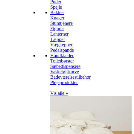
Puder
Spejle
Bakker
Knager
Stumtjenere
Figurer
Lanterner
Tæpper
Vægtæpper
Pedalspande
Håndklæder
Toiletbørster
Sæbedispensere
Vasketøjskurve
Badeværelsestilbehør
Plejeprodukter
Vis alle »