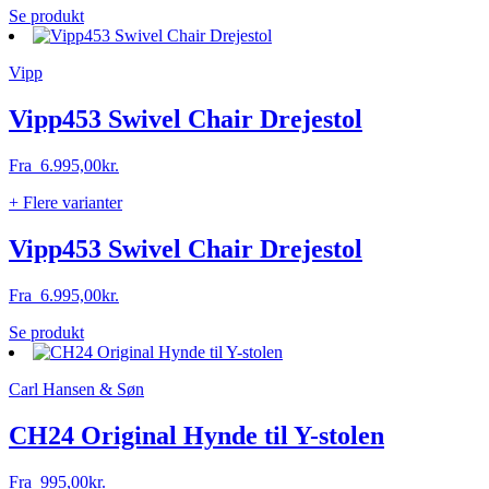
Dette
Se produkt
vare
har
Vipp
flere
varianter.
Mulighederne
Vipp453 Swivel Chair Drejestol
kan
vælges
Fra
6.995,00
kr.
på
varesiden
+ Flere varianter
Vipp453 Swivel Chair Drejestol
Fra
6.995,00
kr.
Dette
Se produkt
vare
har
Carl Hansen & Søn
flere
varianter.
Mulighederne
CH24 Original Hynde til Y-stolen
kan
vælges
Fra
995,00
kr.
på