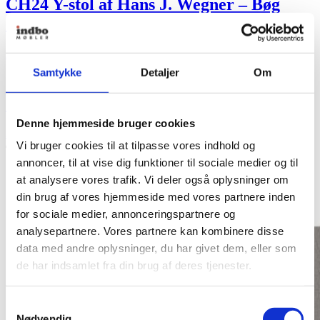
CH24 Y-stol af Hans J. Wegner – Bøg
olie/naturflet
2.890,00
kr.
Samtykke
Detaljer
Om
CH24 Y-stol af Hans J. Wegner – Bøg
olie/naturflet
Denne hjemmeside bruger cookies
2.890,00
kr.
Se produkt
Vi bruger cookies til at tilpasse vores indhold og
annoncer, til at vise dig funktioner til sociale medier og til
at analysere vores trafik. Vi deler også oplysninger om
din brug af vores hjemmeside med vores partnere inden
for sociale medier, annonceringspartnere og
analysepartnere. Vores partnere kan kombinere disse
data med andre oplysninger, du har givet dem, eller som
de har indsamlet fra din brug af deres tjenester.
Samtykkevalg
Nødvendig