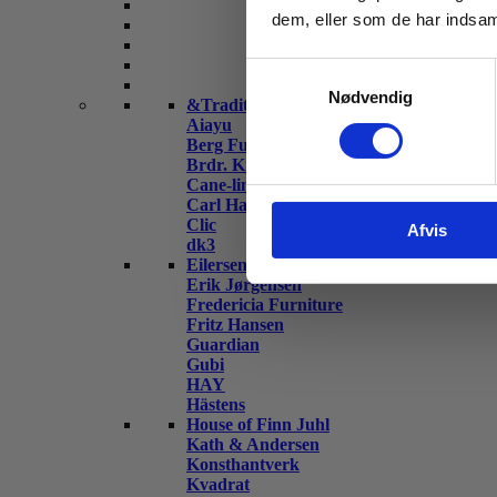
dem, eller som de har indsaml
Samtykkevalg
Nødvendig
&Tradition
Aiayu
Berg Furniture
Brdr. Krüger
Cane-line
Carl Hansen & Søn
Clic
Afvis
dk3
Eilersen
Erik Jørgensen
Fredericia Furniture
Fritz Hansen
Guardian
Gubi
HAY
Hästens
House of Finn Juhl
Kath & Andersen
Konsthantverk
Kvadrat