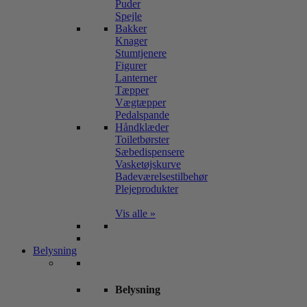
Puder
Spejle
Bakker
Knager
Stumtjenere
Figurer
Lanterner
Tæpper
Vægtæpper
Pedalspande
Håndklæder
Toiletbørster
Sæbedispensere
Vasketøjskurve
Badeværelsestilbehør
Plejeprodukter
Vis alle »
Belysning
Belysning