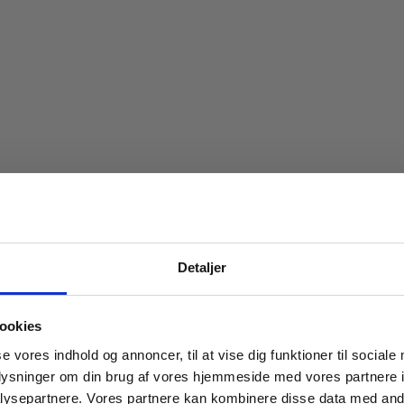
Spar 20% på dit først
Detaljer
Bliv medlem af Indbo Møblers kundekl
Få
20% rabat på dit første køb
og modta
ookies
nyhedsbrev med tilbud, nyheder, inspirat
se vores indhold og annoncer, til at vise dig funktioner til sociale
invitationer til eksklusive events.
oplysninger om din brug af vores hjemmeside med vores partnere i
Læs betingelser
her
.
ysepartnere. Vores partnere kan kombinere disse data med andr