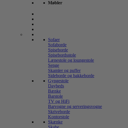
Møbler
Sofaer
Sofaborde
Spiseborde
Spisebordsstole
Lænestole og loungestole
Senge
Skamler og puffer
Sideborde og bakkeborde
Gyngestole
Daybeds
Bænke
Barstole
TV og HiFi
Barvogne og serveringsvogne
Skriveborde
Kontorstole
Skænke
Skabe