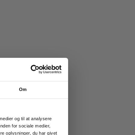
e køb
Om
ub!
g vores
ion og
 medier og til at analysere
nden for sociale medier,
e oplysninger, du har givet