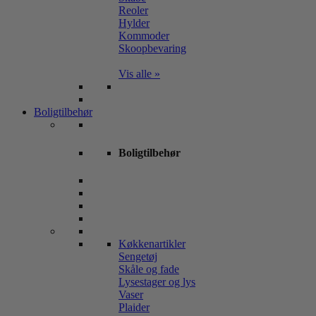
Reoler
Hylder
Kommoder
Skoopbevaring
Vis alle »
Boligtilbehør
Boligtilbehør
Køkkenartikler
Sengetøj
Skåle og fade
Lysestager og lys
Vaser
Plaider