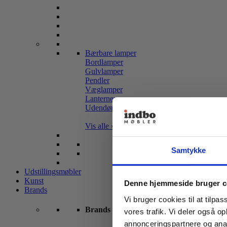
Bærbare lamper
Bordlamper
Gulvlamper
Pendler
Væglamper
Lanterner
Udendørslamper
Vis alle »
Samtykke
Udstillingsmøbler
Kunst
Denne hjemmeside bruger c
Brands
Vi bruger cookies til at tilpas
Brands
vores trafik. Vi deler også 
annonceringspartnere og anal