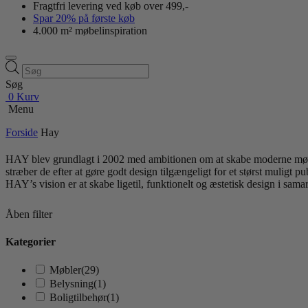
Fragtfri levering ved køb over 499,-
Spar 20% på første køb
4.000 m² møbelinspiration
Products
search
Søg
0
Kurv
Menu
Forside
Hay
HAY blev grundlagt i 2002 med ambitionen om at skabe moderne møbler
stræber de efter at gøre godt design tilgængeligt for et størst muligt p
HAY’s vision er at skabe ligetil, funktionelt og æstetisk design i sam
Åben filter
Kategorier
Møbler
(29)
Belysning
(1)
Boligtilbehør
(1)