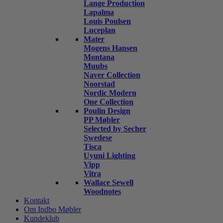
Lange Production
Lapalma
Louis Poulsen
Luceplan
Mater
Mogens Hansen
Montana
Muubs
Naver Collection
Noorstad
Nordic Modern
One Collection
Poulin Design
PP Møbler
Selected by Secher
Swedese
Tisca
Uyuni Lighting
Vipp
Vitra
Wallace Sewell
Woodnotes
Kontakt
Om Indbo Møbler
Kundeklub