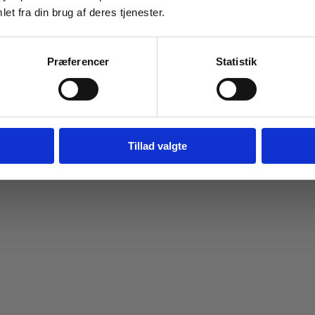
et fra din brug af deres tjenester.
Navn
Email
Præferencer
Statistik
Tilmeld dig
Jeg springer over
Tillad valgte