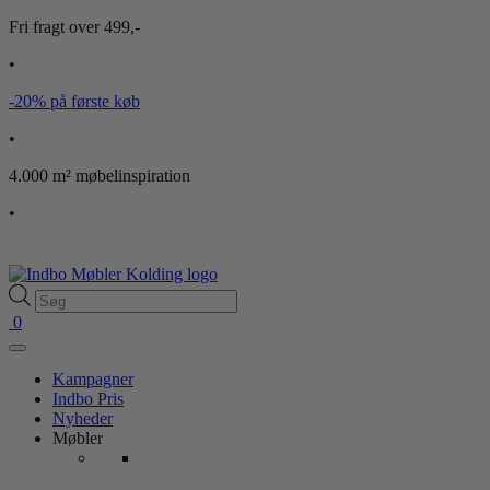
Fri fragt over 499,-
•
-20% på første køb
•
4.000 m² møbelinspiration
•
Products
search
0
Kampagner
Indbo Pris
Nyheder
Møbler