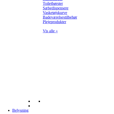
Toiletbørster
Sæbedispensere
Vasketøjskurve
Badeværelsestilbehør
Plejeprodukter
Vis alle »
Belysning