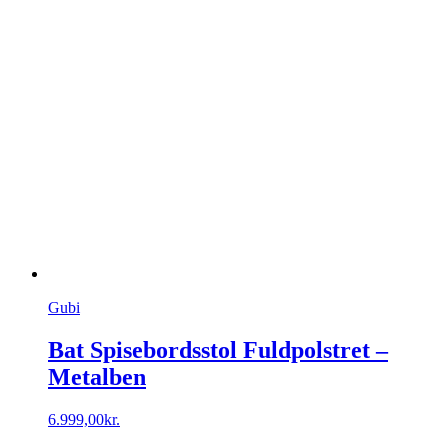
Gubi
Bat Spisebordsstol Fuldpolstret –
Metalben
6.999,00
kr.