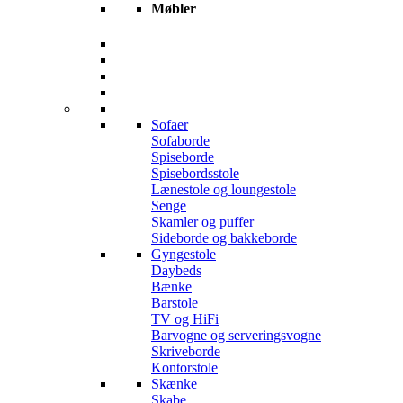
Møbler
Sofaer
Sofaborde
Spiseborde
Spisebordsstole
Lænestole og loungestole
Senge
Skamler og puffer
Sideborde og bakkeborde
Gyngestole
Daybeds
Bænke
Barstole
TV og HiFi
Barvogne og serveringsvogne
Skriveborde
Kontorstole
Skænke
Skabe