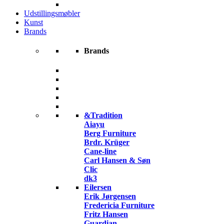
Udstillingsmøbler
Kunst
Brands
Brands
&Tradition
Aiayu
Berg Furniture
Brdr. Krüger
Cane-line
Carl Hansen & Søn
Clic
dk3
Eilersen
Erik Jørgensen
Fredericia Furniture
Fritz Hansen
Guardian