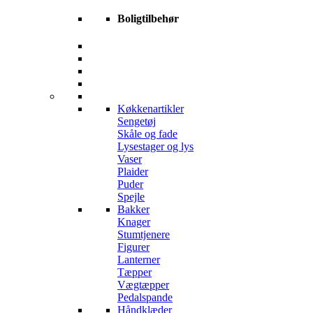
Boligtilbehør
Køkkenartikler
Sengetøj
Skåle og fade
Lysestager og lys
Vaser
Plaider
Puder
Spejle
Bakker
Knager
Stumtjenere
Figurer
Lanterner
Tæpper
Vægtæpper
Pedalspande
Håndklæder