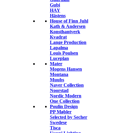
Gubi
HAY
Hästens
House of Finn Juhl
Kath & Andersen
Konsthantverk
Kvadrat
Lange Production
Lapalma
Louis Poulsen
Luceplan
Mater
Mogens Hansen
Montana
Muubs
Naver Collection
Noorstad
Nordic Modern
One Collection
Poulin Design
PP Møbler
Selected by Secher
Swedese
Tisca