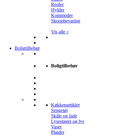
Reoler
Hylder
Kommoder
Skoopbevaring
Vis alle »
Boligtilbehør
Boligtilbehør
Køkkenartikler
Sengetøj
Skåle og fade
Lysestager og lys
Vaser
Plaider