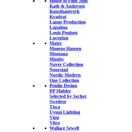
House of Finn Juhl
Kath & Andersen
Konsthantverk
Kvadrat
Lange Production
Lapalma
Louis Poulsen
Luceplan
Mater
Mogens Hansen
Montana
Muubs
Naver Collection
Noorstad
Nordic Modern
One Collection
Poulin Design
PP Møbler
Selected by Secher
Swedese
Tisca
Uyuni Lighting
Vipp
Vitra
Wallace Sewell