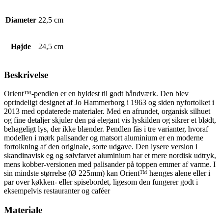
Diameter
22,5 cm
Højde
24,5 cm
Beskrivelse
Orient™-pendlen er en hyldest til godt håndværk. Den blev
oprindeligt designet af Jo Hammerborg i 1963 og siden nyfortolket i
2013 med opdaterede materialer. Med en afrundet, organisk silhuet
og fine detaljer skjuler den på elegant vis lyskilden og sikrer et blødt,
behageligt lys, der ikke blænder. Pendlen fås i tre varianter, hvoraf
modellen i mørk palisander og matsort aluminium er en moderne
fortolkning af den originale, sorte udgave. Den lysere version i
skandinavisk eg og sølvfarvet aluminium har et mere nordisk udtryk,
mens kobber-versionen med palisander på toppen emmer af varme. I
sin mindste størrelse (Ø 225mm) kan Orient™ hænges alene eller i
par over køkken- eller spisebordet, ligesom den fungerer godt i
eksempelvis restauranter og caféer
Materiale