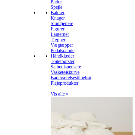
Puder
Spejle
Bakker
Knager
Stumtjenere
Figurer
Lanterner
Tæpper
Vægtæpper
Pedalspande
Håndklæder
Toiletbørster
Sæbedispensere
Vasketøjskurve
Badeværelsestilbehør
Plejeprodukter
Vis alle »