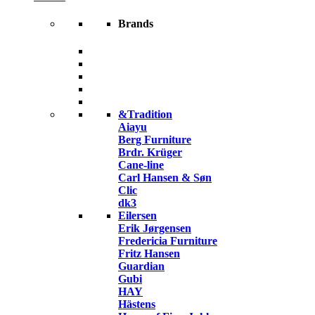
Brands
&Tradition
Aiayu
Berg Furniture
Brdr. Krüger
Cane-line
Carl Hansen & Søn
Clic
dk3
Eilersen
Erik Jørgensen
Fredericia Furniture
Fritz Hansen
Guardian
Gubi
HAY
Hästens