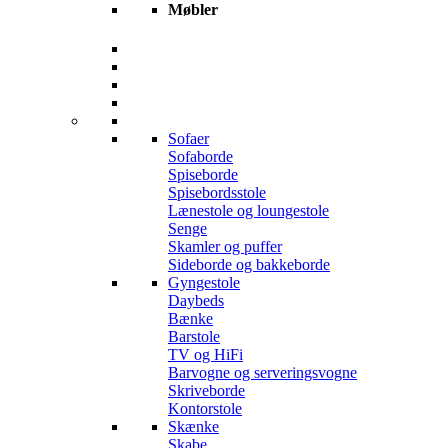
Møbler
Sofaer
Sofaborde
Spiseborde
Spisebordsstole
Lænestole og loungestole
Senge
Skamler og puffer
Sideborde og bakkeborde
Gyngestole
Daybeds
Bænke
Barstole
TV og HiFi
Barvogne og serveringsvogne
Skriveborde
Kontorstole
Skænke
Skabe