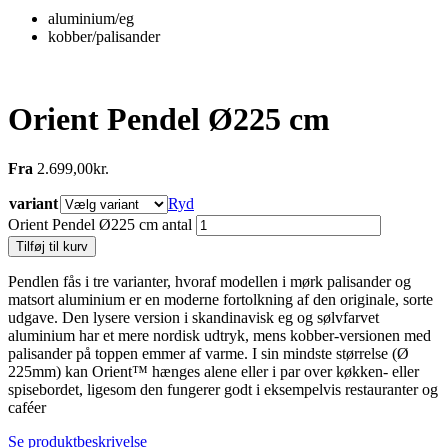
aluminium/eg
kobber/palisander
Orient Pendel Ø225 cm
Fra
2.699,00
kr.
variant
Ryd
Orient Pendel Ø225 cm antal
Tilføj til kurv
Pendlen fås i tre varianter, hvoraf modellen i mørk palisander og
matsort aluminium er en moderne fortolkning af den originale, sorte
udgave. Den lysere version i skandinavisk eg og sølvfarvet
aluminium har et mere nordisk udtryk, mens kobber-versionen med
palisander på toppen emmer af varme. I sin mindste størrelse (Ø
225mm) kan Orient™ hænges alene eller i par over køkken- eller
spisebordet, ligesom den fungerer godt i eksempelvis restauranter og
caféer
Se produktbeskrivelse