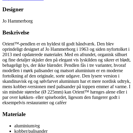
Designer
Jo Hammerborg
Beskrivelse
Orient™-pendlen er en hyldest til godt håndværk. Den blev
oprindeligt designet af Jo Hammerborg i 1963 og siden nyfortolket i
2013 med opdaterede materialer. Med en afrundet, organisk silhuet
og fine detaljer skjuler den på elegant vis lyskilden og sikrer et blødt,
behageligt lys, der ikke blænder. Pendlen fås i tre varianter, hvoraf
modellen i mørk palisander og matsort aluminium er en moderne
fortolkning af den originale, sorte udgave. Den lysere version i
skandinavisk eg og sølvfarvet aluminium har et mere nordisk udtryk,
mens kobber-versionen med palisander på toppen emmer af varme. I
sin mindste størrelse (Ø 225mm) kan Orient™ hænges alene eller i
par over køkken- eller spisebordet, ligesom den fungerer godt i
eksempelvis restauranter og caféer
Materiale
aluminium/eg
kobber/palisander