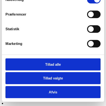
Præferencer
Statistik
Fritz Hansen
Marketing
Oneline Pendel
Fra
6.299,00
kr.
Tillad alle
+ Flere varianter
Oneline Pendel
Tillad valgte
Fra
6.299,00
kr.
Afvis
Se produkt
Dette vare har flere varianter. Mulighederne kan vælges
på varesiden