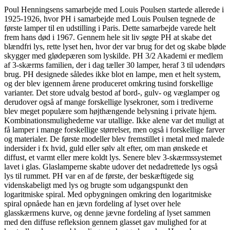
Poul Henningsens samarbejde med Louis Poulsen startede allerede i
1925-1926, hvor PH i samarbejde med Louis Poulsen tegnede de
første lamper til en udstilling i Paris. Dette samarbejde varede helt
frem hans død i 1967. Gennem hele sit liv søgte PH at skabe det
blændfri lys, rette lyset hen, hvor der var brug for det og skabe bløde
skygger med glødepæren som lyskilde. PH 3/2 Akademi er medlem
af 3-skærms familien, der i dag tæller 30 lamper, heraf 3 til udendørs
brug. PH designede således ikke blot en lampe, men et helt system,
og der blev igennem årene produceret omkring tusind forskellige
varianter. Det store udvalg bestod af bord-, gulv- og væglamper og
derudover også af mange forskellige lysekroner, som i trediverne
blev meget populære som højthængende belysning i private hjem.
Kombinationsmulighederne var utallige. Ikke alene var det muligt at
få lamper i mange forskellige størrelser, men også i forskellige farver
og materialer. De første modeller blev fremstillet i metal med malede
indersider i fx hvid, guld eller sølv alt efter, om man ønskede et
diffust, et varmt eller mere koldt lys. Senere blev 3-skærmssystemet
lavet i glas. Glaslamperne skabte udover det nedadrettede lys også
lys til rummet. PH var en af de første, der beskæftigede sig
videnskabeligt med lys og brugte som udgangspunkt den
logaritmiske spiral. Med opbygningen omkring den logaritmiske
spiral opnåede han en jævn fordeling af lyset over hele
glasskærmens kurve, og denne jævne fordeling af lyset sammen
med den diffuse refleksion gennem glasset gav mulighed for at