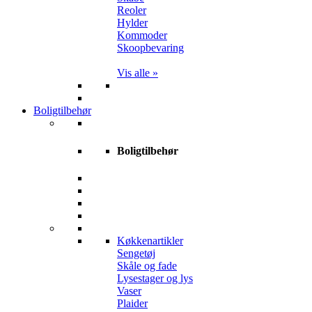
Reoler
Hylder
Kommoder
Skoopbevaring
Vis alle »
Boligtilbehør
Boligtilbehør
Køkkenartikler
Sengetøj
Skåle og fade
Lysestager og lys
Vaser
Plaider