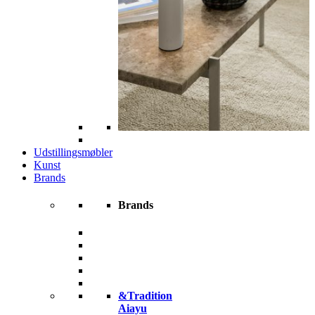
Udstillingsmøbler
Kunst
Brands
Brands
&Tradition
Aiayu