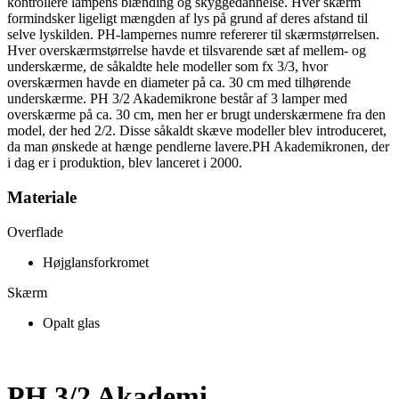
kontrollere lampens blænding og skyggedannelse. Hver skærm
formindsker ligeligt mængden af lys på grund af deres afstand til
selve lyskilden. PH-lampernes numre refererer til skærmstørrelsen.
Hver overskærmstørrelse havde et tilsvarende sæt af mellem- og
underskærme, de såkaldte hele modeller som fx 3/3, hvor
overskærmen havde en diameter på ca. 30 cm med tilhørende
underskærme. PH 3/2 Akademikrone består af 3 lamper med
overskærme på ca. 30 cm, men her er brugt underskærmene fra den
model, der hed 2/2. Disse såkaldt skæve modeller blev introduceret,
da man ønskede at hænge pendlerne lavere.PH Akademikronen, der
i dag er i produktion, blev lanceret i 2000.
Materiale
Overflade
Højglansforkromet
Skærm
Opalt glas
PH 3/2 Akademi