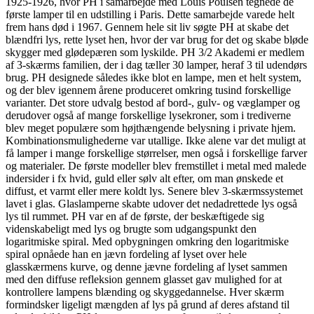
1925-1926, hvor PH i samarbejde med Louis Poulsen tegnede de
første lamper til en udstilling i Paris. Dette samarbejde varede helt
frem hans død i 1967. Gennem hele sit liv søgte PH at skabe det
blændfri lys, rette lyset hen, hvor der var brug for det og skabe bløde
skygger med glødepæren som lyskilde. PH 3/2 Akademi er medlem
af 3-skærms familien, der i dag tæller 30 lamper, heraf 3 til udendørs
brug. PH designede således ikke blot en lampe, men et helt system,
og der blev igennem årene produceret omkring tusind forskellige
varianter. Det store udvalg bestod af bord-, gulv- og væglamper og
derudover også af mange forskellige lysekroner, som i trediverne
blev meget populære som højthængende belysning i private hjem.
Kombinationsmulighederne var utallige. Ikke alene var det muligt at
få lamper i mange forskellige størrelser, men også i forskellige farver
og materialer. De første modeller blev fremstillet i metal med malede
indersider i fx hvid, guld eller sølv alt efter, om man ønskede et
diffust, et varmt eller mere koldt lys. Senere blev 3-skærmssystemet
lavet i glas. Glaslamperne skabte udover det nedadrettede lys også
lys til rummet. PH var en af de første, der beskæftigede sig
videnskabeligt med lys og brugte som udgangspunkt den
logaritmiske spiral. Med opbygningen omkring den logaritmiske
spiral opnåede han en jævn fordeling af lyset over hele
glasskærmens kurve, og denne jævne fordeling af lyset sammen
med den diffuse refleksion gennem glasset gav mulighed for at
kontrollere lampens blænding og skyggedannelse. Hver skærm
formindsker ligeligt mængden af lys på grund af deres afstand til