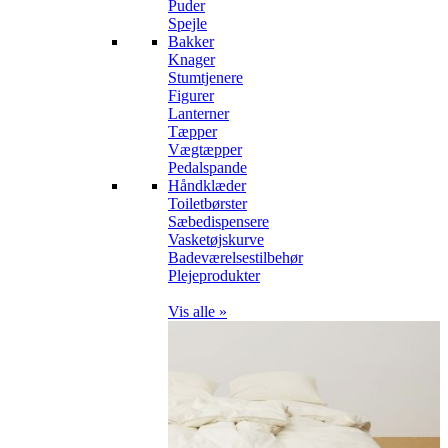
Puder
Spejle
Bakker
Knager
Stumtjenere
Figurer
Lanterner
Tæpper
Vægtæpper
Pedalspande
Håndklæder
Toiletbørster
Sæbedispensere
Vasketøjskurve
Badeværelsestilbehør
Plejeprodukter
Vis alle »