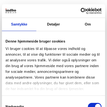
Højde
345 mm.
Længde
680 mm.
Samtykke
Detaljer
Om
Anbefalinger til dig
Denne hjemmeside bruger cookies
Indbo Pris
Vi bruger cookies til at tilpasse vores indhold og
annoncer, til at vise dig funktioner til sociale medier og til
Louis Poulsen
at analysere vores trafik. Vi deler også oplysninger om
din brug af vores hjemmeside med vores partnere inden
Louis Poulsen PH 3/2 Pendel af Poul
for sociale medier, annonceringspartnere og
Henningsen – Sort
analysepartnere. Vores partnere kan kombinere disse
data med andre oplysninger, du har givet dem, eller som
4.959,00
kr.
de har indsamlet fra din brug af deres tjenester.
Louis Poulsen PH 3/2 Pendel af Poul
Henningsen – Sort
Samtykkevalg
Nødvendig