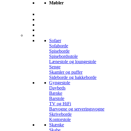
Møbler
Sofaer
Sofaborde
Spiseborde
Spisebordsstole
Lænestole og loungestole
Senge
Skamler og puffer
Sideborde og bakkeborde
Gyngestole
Daybeds
Bænke
Barstole
TV og HiFi
Barvogne og serveringsvogne
Skriveborde
Kontorstole
Skænke
Skabe