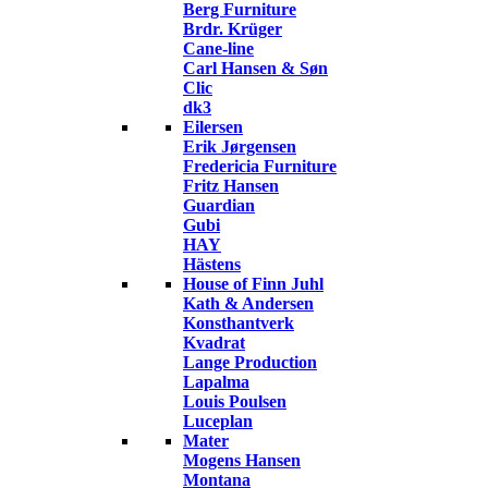
Berg Furniture
Brdr. Krüger
Cane-line
Carl Hansen & Søn
Clic
dk3
Eilersen
Erik Jørgensen
Fredericia Furniture
Fritz Hansen
Guardian
Gubi
HAY
Hästens
House of Finn Juhl
Kath & Andersen
Konsthantverk
Kvadrat
Lange Production
Lapalma
Louis Poulsen
Luceplan
Mater
Mogens Hansen
Montana