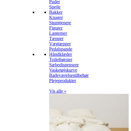
Puder
Spejle
Bakker
Knager
Stumtjenere
Figurer
Lanterner
Tæpper
Vægtæpper
Pedalspande
Håndklæder
Toiletbørster
Sæbedispensere
Vasketøjskurve
Badeværelsestilbehør
Plejeprodukter
Vis alle »