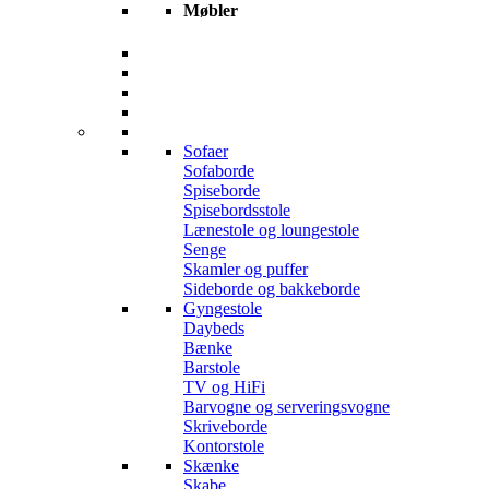
Møbler
Sofaer
Sofaborde
Spiseborde
Spisebordsstole
Lænestole og loungestole
Senge
Skamler og puffer
Sideborde og bakkeborde
Gyngestole
Daybeds
Bænke
Barstole
TV og HiFi
Barvogne og serveringsvogne
Skriveborde
Kontorstole
Skænke
Skabe