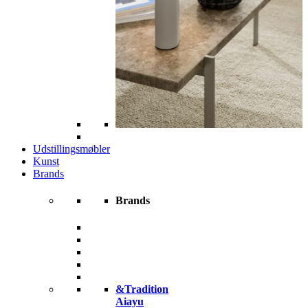
Udstillingsmøbler
Kunst
Brands
Brands
&Tradition
Aiayu