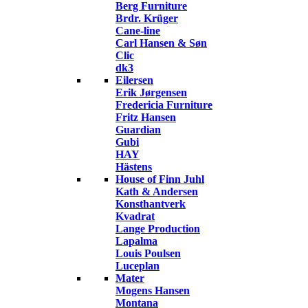
Berg Furniture
Brdr. Krüger
Cane-line
Carl Hansen & Søn
Clic
dk3
Eilersen
Erik Jørgensen
Fredericia Furniture
Fritz Hansen
Guardian
Gubi
HAY
Hästens
House of Finn Juhl
Kath & Andersen
Konsthantverk
Kvadrat
Lange Production
Lapalma
Louis Poulsen
Luceplan
Mater
Mogens Hansen
Montana