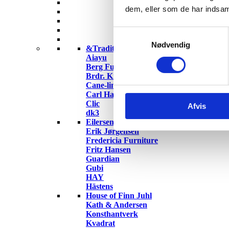
dem, eller som de har indsaml
Samtykkevalg
Nødvendig
&Tradition
Aiayu
Berg Furniture
Brdr. Krüger
Cane-line
Carl Hansen & Søn
Clic
Afvis
dk3
Eilersen
Erik Jørgensen
Fredericia Furniture
Fritz Hansen
Guardian
Gubi
HAY
Hästens
House of Finn Juhl
Kath & Andersen
Konsthantverk
Kvadrat