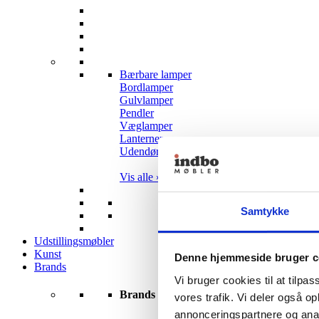
Bærbare lamper
Bordlamper
Gulvlamper
Pendler
Væglamper
Lanterner
Udendørslamper
Vis alle »
Samtykke
Udstillingsmøbler
Kunst
Denne hjemmeside bruger c
Brands
Vi bruger cookies til at tilpas
Brands
vores trafik. Vi deler også 
annonceringspartnere og anal