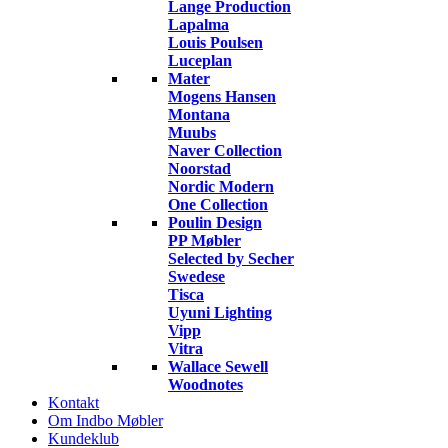
Lange Production
Lapalma
Louis Poulsen
Luceplan
Mater
Mogens Hansen
Montana
Muubs
Naver Collection
Noorstad
Nordic Modern
One Collection
Poulin Design
PP Møbler
Selected by Secher
Swedese
Tisca
Uyuni Lighting
Vipp
Vitra
Wallace Sewell
Woodnotes
Kontakt
Om Indbo Møbler
Kundeklub