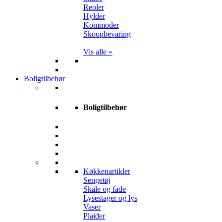
Reoler
Hylder
Kommoder
Skoopbevaring
Vis alle »
Boligtilbehør
Boligtilbehør
Køkkenartikler
Sengetøj
Skåle og fade
Lysestager og lys
Vaser
Plaider