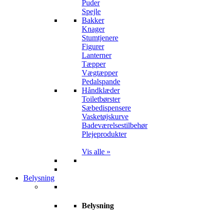
Puder
Spejle
Bakker
Knager
Stumtjenere
Figurer
Lanterner
Tæpper
Vægtæpper
Pedalspande
Håndklæder
Toiletbørster
Sæbedispensere
Vasketøjskurve
Badeværelsestilbehør
Plejeprodukter
Vis alle »
Belysning
Belysning