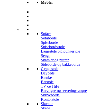
Møbler
Sofaer
Sofaborde
Spiseborde
Spisebordsstole
Lænestole og loungestole
Senge
Skamler og puffer
Sideborde og bakkeborde
Gyngestole
Daybeds
Bænke
Barstole
TV og HiFi
Barvogne og serveringsvogne
Skriveborde
Kontorstole
Skænke
Skabe